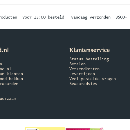
roducten
Voor 13:00 besteld = vandaag verzonden
3500+ 
.nl
Klantenservice
Status bestelling
n
Betalen
nd.nl
Verzendkosten
an klanten
Levertijden
ood bakken
Veel gestelde vragen
rwaarden
Bewaaradvies
uurzaam