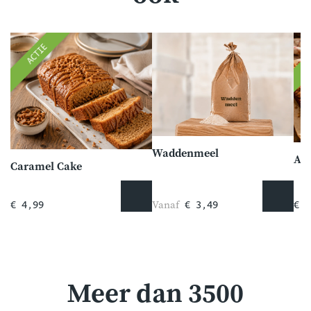
ACTIE
Waddenmeel
App
Caramel Cake
Vanaf
€ 4,99
€ 3,49
€ 5
Meer dan 3500