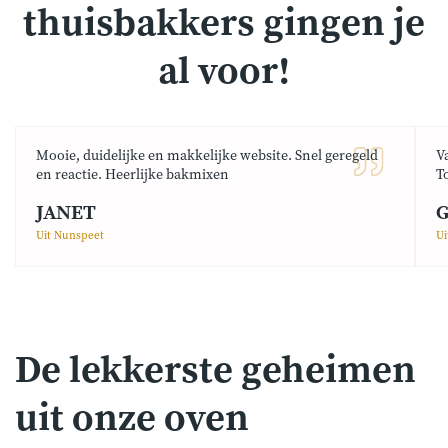
thuisbakkers gingen je
al voor!
Mooie, duidelijke en makkelijke website. Snel geregeld
V
en reactie. Heerlijke bakmixen
T
JANET
G
Uit Nunspeet
Ui
De lekkerste geheimen
uit onze oven