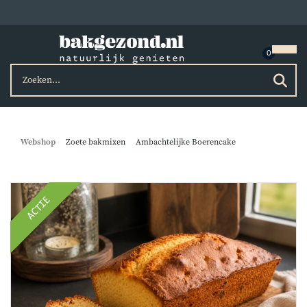
Webshop
Zoete bakmixen
Ambachtelijke Boerencake
ACTIE