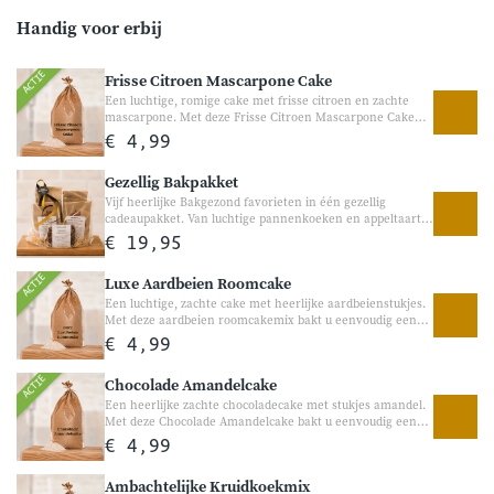
Handig voor erbij
ACTIE
Frisse Citroen Mascarpone Cake
Een luchtige, romige cake met frisse citroen en zachte
mascarpone. Met deze Frisse Citroen Mascarpone Cake
bakt u eenvoudig een heerlijke zachte cake met een frisse
€ 4,99
citroensmaak en romige tonen van mascarpone. Perfect
voor bij de koffie, een gezellige brunch of als frisse
Gezellig Bakpakket
traktatie tussendoor.
Vijf heerlijke Bakgezond favorieten in één gezellig
cadeaupakket. Van luchtige pannenkoeken en appeltaart
tot bitterkoekjescake en ongezwavelde rozijnen, dit pakket
€ 19,95
zit vol ambachtelijke producten om samen van te
genieten. Een leuk cadeau om weg te geven, maar
ACTIE
Luxe Aardbeien Roomcake
natuurlijk ook heerlijk om zelf mee te bakken. Ingepakt als
cadeau Leuk om weg te geven
Een luchtige, zachte cake met heerlijke aardbeienstukjes.
Met deze aardbeien roomcakemix bakt u eenvoudig een
heerlijke cake met een romige structuur en een zachte
€ 4,99
aardbeiensmaak. Perfect voor bij de koffie, een verjaardag
of gewoon als gezellige traktatie tussendoor.
ACTIE
Chocolade Amandelcake
Een heerlijke zachte chocoladecake met stukjes amandel.
Met deze Chocolade Amandelcake bakt u eenvoudig een
volle chocoladecake met een rijke smaak en heerlijke
€ 4,99
stukjes amandel. Perfect voor chocoladeliefhebbers en
heerlijk bij de koffie of als gezellige traktatie tussendoor.
Ambachtelijke Kruidkoekmix