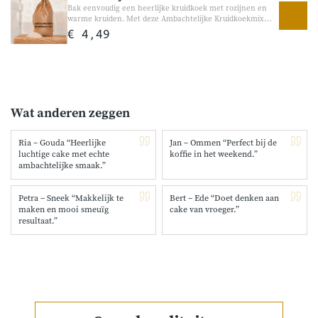
Bak eenvoudig een heerlijke kruidkoek met rozijnen en
warme kruiden. Met deze Ambachtelijke Kruidkoekmix
bakt u eenvoudig een zachte en smeuïge kruidkoek met
€ 4,49
heerlijke koekkruiden en rozijnen. Perfect voor bij de
koffie, als tussendoortje of gewoon voor een gezellig
bakmoment thuis.
Wat anderen zeggen
Ria – Gouda “Heerlijke
Jan – Ommen “Perfect bij de
luchtige cake met echte
koffie in het weekend.”
ambachtelijke smaak.”
Petra – Sneek “Makkelijk te
Bert – Ede “Doet denken aan
maken en mooi smeuïg
cake van vroeger.”
resultaat.”