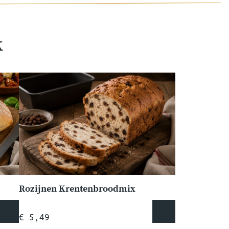
k
Rozijnen Krentenbroodmix
€ 5,49