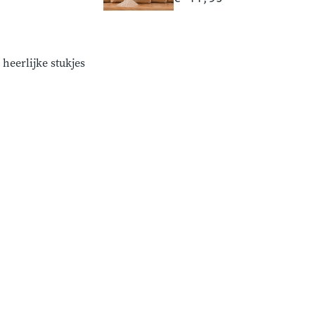
voor gezellige bakmomenten thuis.
lekkers in huis te hebben of same
variatie voor iedere thuisbakker
heerlijke stukjes