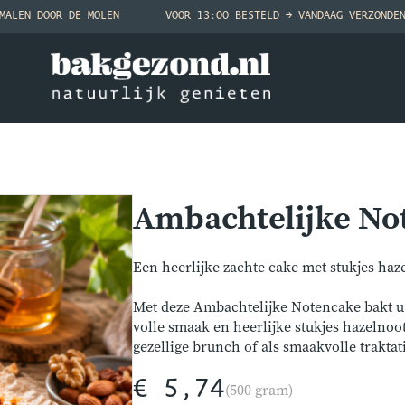
MALEN DOOR DE MOLEN
VOOR 13:00 BESTELD → VANDAAG VERZONDE
Ambachtelijke No
Een heerlijke zachte cake met stukjes haz
Met deze Ambachtelijke Notencake bakt u
volle smaak en heerlijke stukjes hazelnoot.
gezellige brunch of als smaakvolle traktat
€ 5,74
(500 gram)