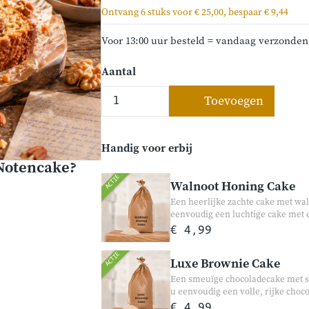
Ontvang 6 stuks voor € 25,00, bespaar € 9,44
Voor 13:00 uur besteld = vandaag verzonden
Aantal
Toevoegen
Handig voor erbij
Notencake?
ACTIE
Walnoot Honing Cake
Een heerlijke zachte cake met wa
eenvoudig een luchtige cake met 
voor bij de koffie, een gezellige 
€ 4,99
ACTIE
Luxe Brownie Cake
Een smeuïge chocoladecake met s
u eenvoudig een volle, rijke cho
Perfect voor chocoladeliefhebbers 
€ 4,99