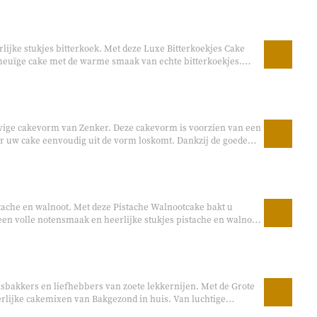
rlijke stukjes bitterkoek. Met deze Luxe Bitterkoekjes Cake
meuïge cake met de warme smaak van echte bitterkoekjes.
f als gezellige traktatie in het weekend.
evige cakevorm van Zenker. Deze cakevorm is voorzien van een
 uw cake eenvoudig uit de vorm loskomt. Dankzij de goede
 egaal gaar en krijgt u een heerlijk bakresultaat. Perfect
nd.
stache en walnoot. Met deze Pistache Walnootcake bakt u
en volle notensmaak en heerlijke stukjes pistache en walnoot.
ellige brunch of als luxe traktatie tussendoor.
isbakkers en liefhebbers van zoete lekkernijen. Met de Grote
erlijke cakemixen van Bakgezond in huis. Van luchtige
chocolade, fruit en echte Hollandse favorieten, volop variatie