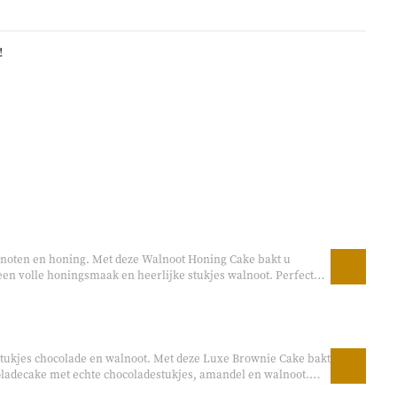
!
lnoten en honing. Met deze Walnoot Honing Cake bakt u
een volle honingsmaak en heerlijke stukjes walnoot. Perfect
brunch of als smaakvolle traktatie tussendoor.
tukjes chocolade en walnoot. Met deze Luxe Brownie Cake bakt
coladecake met echte chocoladestukjes, amandel en walnoot.
en heerlijk bij de koffie, als dessert of gewoon als lekkere