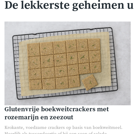
De lekkerste geheimen u
Glutenvrije boekweitcrackers met
rozemarijn en zeezout
Krokante, voedzame crackers op basis van boekweitmeel.
Heerlijk als tussendoortje of bij een soep of salade.