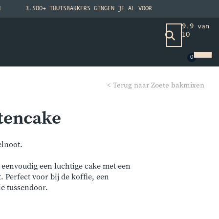
N
3.500+ THUISBAKKERS GINGEN JE AL VOOR
9.9 van
10
< Terug naar Zoete bakmixen
tencake
elnoot.
 eenvoudig een luchtige cake met een
 Perfect voor bij de koffie, een
ie tussendoor.