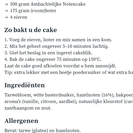
500 gram Ambachtelijke Notencake
175 gram (room)boter
4 eieren
Zo bakt u de cake
1. Voeg de eieren, boter en mix samen in een kom.
2. Mix het geheel ongeveer 5–10 minuten luchtig.
3. Giet het beslag in een ingevet cakeblik.
4. Bak de cake ongeveer 75 minuten op 150°C.
Laat de cake goed afkoelen voordat u hem aansnijdt.
Tip: extra lekker met een beetje poedersuiker of wat extra 
Ingrediënten
Tarwebloem, witte basterdsuiker, hazelnoten (16%), bakpoed
aroma’s (vanille, citroen, aardbei), natuurlijke kleurstof (cu
xanthaangom en zout.
Allergenen
Bevat: tarwe (gluten) en hazelnoten.