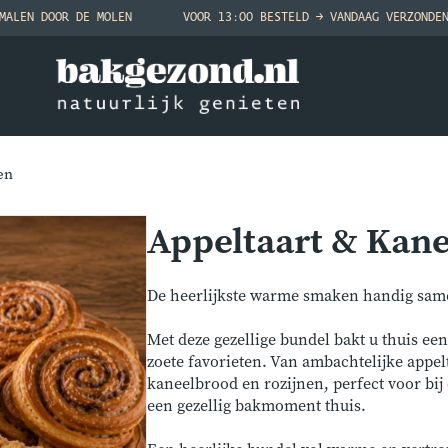
MALEN DOOR DE MOLEN
VOOR 13:00 BESTELD → VANDAAG VERZONDE
en
Appeltaart & Kane
De heerlijkste warme smaken handig sam
Met deze gezellige bundel bakt u thuis ee
zoete favorieten. Van ambachtelijke appel
kaneelbrood en rozijnen, perfect voor bij
een gezellig bakmoment thuis.