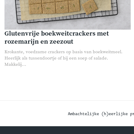
Glutenvrije boekweitcrackers met
rozemarijn en zeezout
Krokante, voedzame crackers op basis van boekweitmeel.
Heerlijk als tussendoortje of bij een soep of salade.
Makkelij...
Ambachtelijke (h)eerlijke p