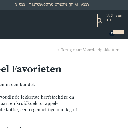
N
3.500+ THUISBAKKERS GINGEN JE AL VOOR
9.9 van
10
< Terug naar Voordeelpakketten
el Favorieten
en in één bundel.
nvoudig de lekkerste herfstachtige en
taart en kruidkoek tot appel-
 de koffie, een regenachtige middag of