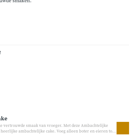
rouwde smaken.
!
ake
 de vertrouwde smaak van vroeger. Met deze Ambachtelijke
heerlijke ambachtelijke cake. Voeg alleen boter en eieren toe
cake die perfect past bij koffie, visite of een gezellige middag