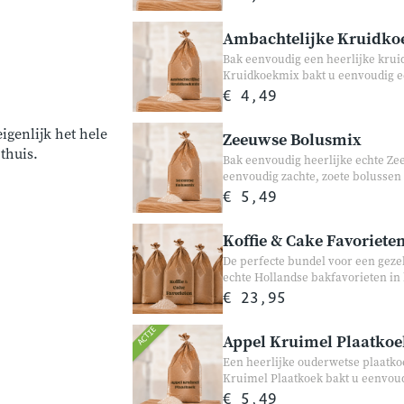
thuis.
Ambachtelijke Kruidk
Bak eenvoudig een heerlijke kru
Kruidkoekmix bakt u eenvoudig e
rozijnen. Perfect voor bij de kof
€ 4,49
thuis.
igenlijk het hele
Zeeuwse Bolusmix
 thuis.
Bak eenvoudig heerlijke echte Z
eenvoudig zachte, zoete bolussen 
Zeeuwse klassieker die perfect is 
€ 5,49
Koffie & Cake Favoriete
De perfecte bundel voor een gezel
echte Hollandse bakfavorieten in 
kruidkoek — heerlijk voor visite
€ 23,95
warme en smaakvolle bundel vol 
heerlijke Hollandse bakfavoriete
ACTIE
Appel Kruimel Plaatkoe
Een heerlijke ouderwetse plaatko
Kruimel Plaatkoek bakt u eenvoud
knapperige kruimellaag. Perfect v
€ 5,49