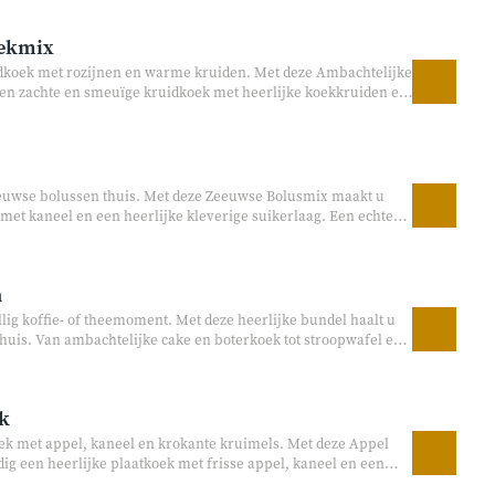
oekmix
idkoek met rozijnen en warme kruiden. Met deze Ambachtelijke
en zachte en smeuïge kruidkoek met heerlijke koekkruiden en
fie, als tussendoortje of gewoon voor een gezellig bakmoment
eeuwse bolussen thuis. Met deze Zeeuwse Bolusmix maakt u
met kaneel en een heerlijke kleverige suikerlaag. Een echte
voor bij de koffie of als warme traktatie tussendoor.
n
lig koffie- of theemoment. Met deze heerlijke bundel haalt u
huis. Van ambachtelijke cake en boterkoek tot stroopwafel en
, verjaardagen of gewoon een gezellig genietmoment thuis. Een
vertrouwde smaken. Perfect voor koffie en thee momenten Vol
n
k
ek met appel, kaneel en krokante kruimels. Met deze Appel
ig een heerlijke plaatkoek met frisse appel, kaneel en een
oor bij koffie of thee en heerlijk om samen van te genieten.