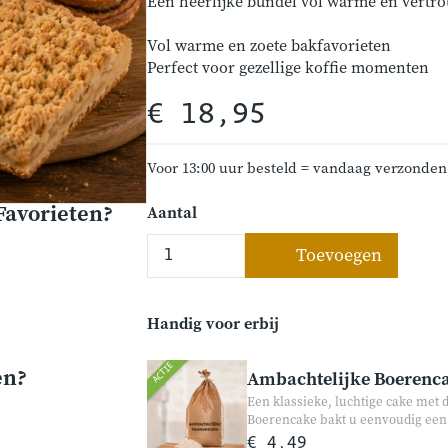
Een heerlijke bundel vol warme en vert
Vol warme en zoete bakfavorieten
Perfect voor gezellige koffie momenten
€ 18,95
Voor 13:00 uur besteld = vandaag verzonden
Favorieten?
Aantal
Toevoegen
Handig voor erbij
ACTIE
en?
Ambachtelijke Boerenc
Een klassieke, luchtige cake met
Boerencake bakt u eenvoudig een 
en geniet van een zachte, luchtige 
€ 4,49