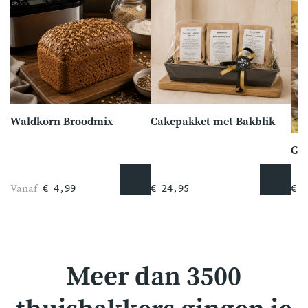
Waldkorn Broodmix
Cakepakket met Bakblik
Go
Vanaf
€ 4,99
€ 24,95
€ 5
Meer dan 3500