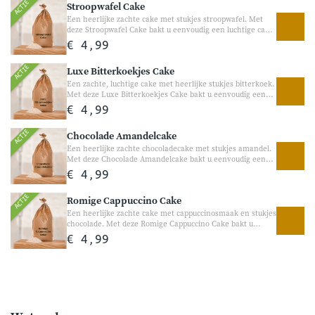
ACTIE
Stroopwafel Cake
traktatie tussendoor.
Een heerlijke zachte cake met stukjes stroopwafel. Met
deze Stroopwafel Cake bakt u eenvoudig een luchtige cake
met de heerlijke smaak van stroopwafel en knapperige
€ 4,99
stukjes door het beslag. Perfect voor bij de koffie, visite of
gewoon als gezellige traktatie tussendoor.
ACTIE
Luxe Bitterkoekjes Cake
Een zachte, luchtige cake met heerlijke stukjes bitterkoek.
Met deze Luxe Bitterkoekjes Cake bakt u eenvoudig een
heerlijke smeuïge cake met de warme smaak van echte
€ 4,99
bitterkoekjes. Perfect voor bij de koffie, visite of als
gezellige traktatie in het weekend.
ACTIE
Chocolade Amandelcake
Een heerlijke zachte chocoladecake met stukjes amandel.
Met deze Chocolade Amandelcake bakt u eenvoudig een
volle chocoladecake met een rijke smaak en heerlijke
€ 4,99
stukjes amandel. Perfect voor chocoladeliefhebbers en
heerlijk bij de koffie of als gezellige traktatie tussendoor.
ACTIE
Romige Cappuccino Cake
Een heerlijke zachte cake met cappuccinosmaak en stukjes
chocolade. Met deze Romige Cappuccino Cake bakt u
eenvoudig een luchtige cake met een volle koffiesmaak en
€ 4,99
heerlijke chocoladestukjes. Perfect voor bij de koffie, visite
of als gezellige traktatie tussendoor.