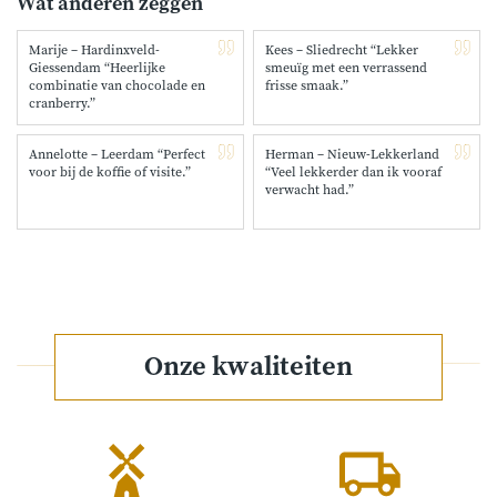
Wat anderen zeggen
Marije – Hardinxveld-
Kees – Sliedrecht “Lekker
Giessendam “Heerlijke
smeuïg met een verrassend
combinatie van chocolade en
frisse smaak.”
cranberry.”
Annelotte – Leerdam “Perfect
Herman – Nieuw-Lekkerland
voor bij de koffie of visite.”
“Veel lekkerder dan ik vooraf
verwacht had.”
Onze kwaliteiten