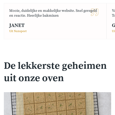
Mooie, duidelijke en makkelijke website. Snel geregeld
V
en reactie. Heerlijke bakmixen
T
JANET
G
Uit Nunspeet
Ui
De lekkerste geheimen
uit onze oven