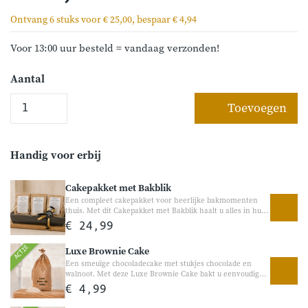
Ontvang 6 stuks voor € 25,00, bespaar € 4,94
Voor 13:00 uur besteld = vandaag verzonden!
Aantal
Toevoegen
Handig voor erbij
Cakepakket met Bakblik
Een compleet cakepakket voor heerlijke bakmomenten
thuis. Met dit Cakepakket met Bakblik haalt u alles in huis
om direct aan de slag te gaan. Het pakket bevat drie
€ 24,99
heerlijke cakemixen én een stevige Zenker cakevorm van
30 cm. Perfect als cadeau voor een thuisbakker of om zelf
ACTIE
Luxe Brownie Cake
gezellig mee te bakken.
Een smeuïge chocoladecake met stukjes chocolade en
walnoot. Met deze Luxe Brownie Cake bakt u eenvoudig
een volle, rijke chocoladecake met echte chocoladestukjes,
€ 4,99
amandel en walnoot. Perfect voor chocoladeliefhebbers en
heerlijk bij de koffie, als dessert of gewoon als lekkere