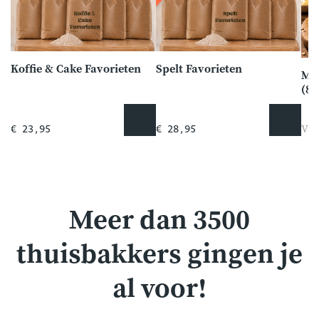
Koffie & Cake Favorieten
Spelt Favorieten
Me
(8 
Van
€ 23,95
€ 28,95
Meer dan 3500
thuisbakkers gingen je
al voor!