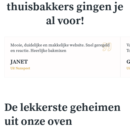
thuisbakkers gingen je
al voor!
Mooie, duidelijke en makkelijke website. Snel geregeld
V
en reactie. Heerlijke bakmixen
T
JANET
G
Uit Nunspeet
Ui
De lekkerste geheimen
uit onze oven