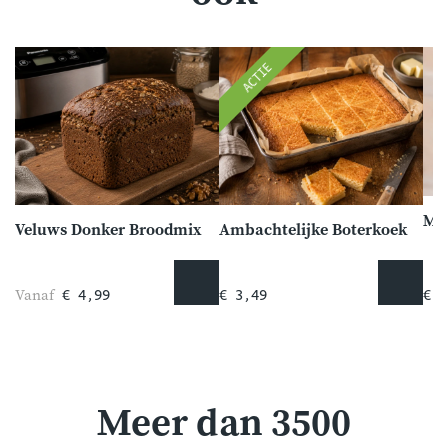
ACTIE
Mee
Veluws Donker Broodmix
Ambachtelijke Boterkoek
Vanaf
€ 4,99
€ 3,49
€ 1
Meer dan 3500