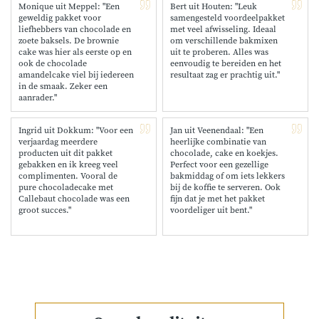
Monique uit Meppel: "Een
Bert uit Houten: "Leuk
geweldig pakket voor
samengesteld voordeelpakket
liefhebbers van chocolade en
met veel afwisseling. Ideaal
zoete baksels. De brownie
om verschillende bakmixen
cake was hier als eerste op en
uit te proberen. Alles was
ook de chocolade
eenvoudig te bereiden en het
amandelcake viel bij iedereen
resultaat zag er prachtig uit."
in de smaak. Zeker een
aanrader."
Ingrid uit Dokkum: "Voor een
Jan uit Veenendaal: "Een
verjaardag meerdere
heerlijke combinatie van
producten uit dit pakket
chocolade, cake en koekjes.
gebakken en ik kreeg veel
Perfect voor een gezellige
complimenten. Vooral de
bakmiddag of om iets lekkers
pure chocoladecake met
bij de koffie te serveren. Ook
Callebaut chocolade was een
fijn dat je met het pakket
groot succes."
voordeliger uit bent."