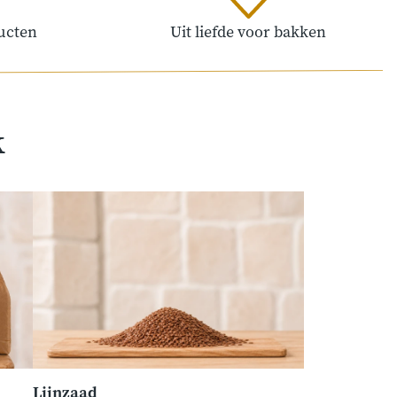
ucten
Uit liefde voor bakken
k
Lijnzaad