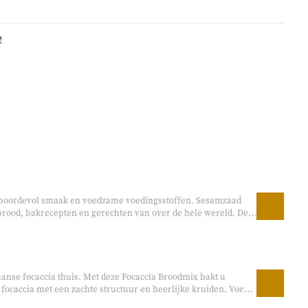
!
 boordevol smaak en voedzame voedingsstoffen. Sesamzaad
brood, bakrecepten en gerechten van over de hele wereld. De
licht nootachtige smaak en geven brood, salades en gerechten
 topping op broodjes, door salades of in zelfgebakken recepten.
aanse focaccia thuis. Met deze Focaccia Broodmix bakt u
 focaccia met een zachte structuur en heerlijke kruiden. Voeg
als olijven, tomaat, rozemarijn of kaas, en maak iedere focaccia