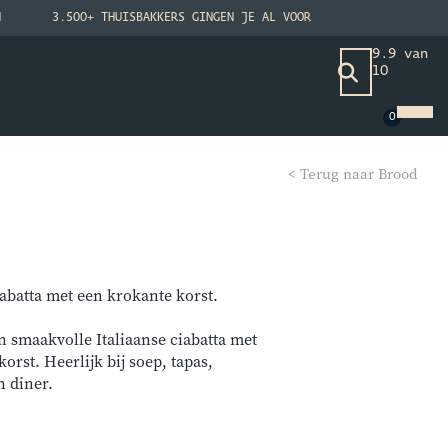
N
3.500+ THUISBAKKERS GINGEN JE AL VOOR
9.9 van
10
< Terug naar Brood
ciabatta met een krokante korst.
n smaakvolle Italiaanse ciabatta met
orst. Heerlijk bij soep, tapas,
n diner.