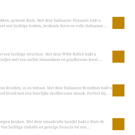
t als borrelhapje, bijgerecht, lunch of bij een kom soep.
bakken, gewoon thuis. Met deze Italiaanse Pizzamix bakt u
met een luchtige bodem, krokante korst en volle Italiaanse
e pizza-avond met familie of vrienden, samen bakken met
kken pizza het allerlekkerst is. De mix is compleet: gist en
leen water en een beetje olijfolie toe te voegen.
t een luchtige structuur. Met deze Witte Bollen bakt u
oodjes met een zachte binnenkant en goudbruine korst.
 gezellige brunch.
anse kruiden, ui en tomaat. Met deze Italiaanse Broodmix bakt u
id brood met een heerlijke mediterrane smaak. Perfect bij
brood bij de maaltijd.
 eigen keuken. Met deze smaakvolle bundel bakt u thuis de
 Van luchtige ciabatta en geurige focaccia tot een
iaans brood. Perfect voor een gezellige borrelavond,