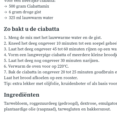
Voor één heerlijke ciabatta:
500 gram Ciabattamix
6 gram droge gist
325 ml lauwwarm water
Zo bakt u de ciabatta
1. Meng de mix met het lauwwarme water en de gist.
2. Kneed het deeg ongeveer 10 minuten tot een soepel gehee
3. Laat het deeg ongeveer 45 tot 60 minuten rijzen op een wa
4. Vorm een langwerpige ciabatta of meerdere kleine broodj
5. Laat het deeg nog ongeveer 30 minuten narijzen.
6. Verwarm de oven voor op 220°C.
7. Bak de ciabatta in ongeveer 20 tot 25 minuten goudbruin 
Laat het brood afkoelen op een rooster.
Tip: extra lekker met olijfolie, kruidenboter of als basis vo
Ingrediënten
Tarwebloem, roggezuurdeeg (gedroogd), dextrose, emulgator
plantaardige olie (raapzaad), tarwegluten en bakkerszout.