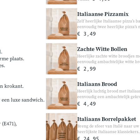
helemaal naar eigen smaak. Perfec
Italiaanse Pizzamix
Zelf heerlijke Italiaanse pizza’s 
eenvoudig twee heerlijke pizza’s 
smaak. Perfect voor een gezellig
€ 3,49
kinderen of gewoon omdat versgeba
zout zijn al toegevoegd. U hoeft al
Zachte Witte Bollen
l.
Heerlijke zachte witte broodjes me
rme plaats.
eenvoudig ambachtelijke witte br
es.
Perfect voor ontbijt, lunch of een
€ 2,99
Italiaans Brood
en krokant.
Heerlijk luchtig brood met Italia
eenvoudig een ambachtelijk gekru
or een luxe sandwich.
soep, tapas, barbecue of als luxe 
€ 4,49
Italiaans Borrelpakket
 (E471),
Breng de sfeer van Italië naar uw
heerlijkste Italiaanse klassiekers.
ambachtelijke pizzabodem en Ital
€ 24,95