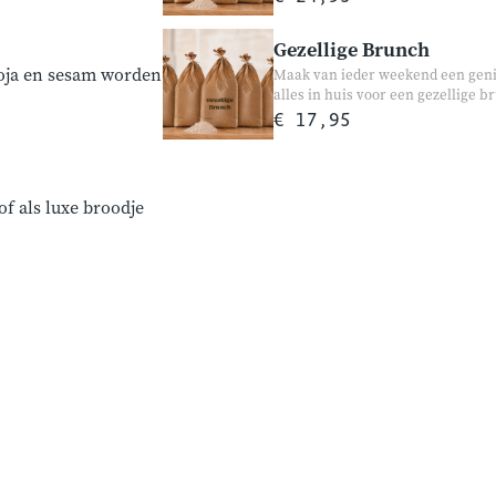
uitgebreide lunch of een sfeervol
de Italiaanse keuken en iedereen d
Gezellige Brunch
broodbakmachine Ambachtelijke
soja en sesam worden
Maak van ieder weekend een geni
alles in huis voor een gezellige 
rozijnenbrood tot poffertjes en 
€ 17,95
feestelijke brunch of een gezelli
voor jong en oud. Ambachtelijke 
of als luxe broodje