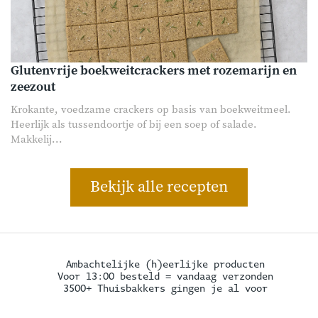
Glutenvrije boekweitcrackers met rozemarijn en
zeezout
Krokante, voedzame crackers op basis van boekweitmeel.
Heerlijk als tussendoortje of bij een soep of salade.
Makkelij...
Bekijk alle recepten
Ambachtelijke (h)eerlijke producten
Voor 13:00 besteld = vandaag verzonden
3500+ Thuisbakkers gingen je al voor