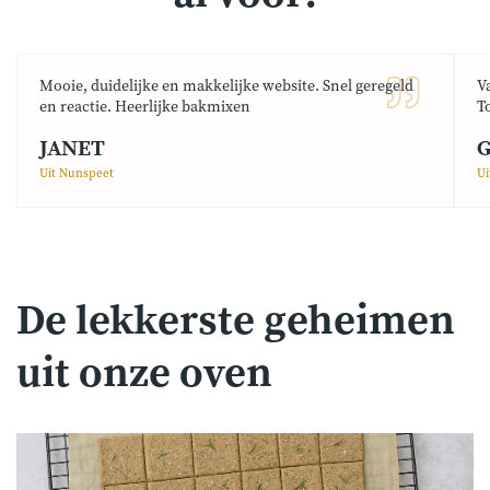
Mooie, duidelijke en makkelijke website. Snel geregeld
V
en reactie. Heerlijke bakmixen
T
JANET
G
Uit Nunspeet
Ui
De lekkerste geheimen
uit onze oven