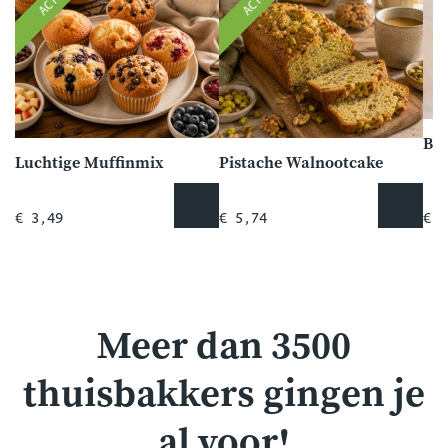
ACTIE
ACTIE
Bro
Luchtige Muffinmix
Pistache Walnootcake
€ 3,49
€ 5,74
€ 1
Meer dan 3500
thuisbakkers gingen je
al voor!