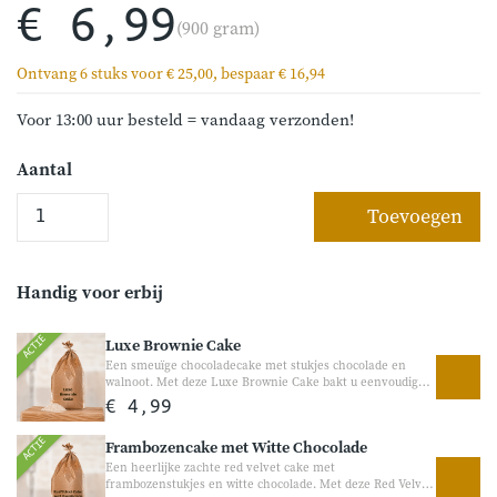
€ 6,99
(900 gram)
Ontvang 6 stuks voor € 25,00, bespaar € 16,94
Voor 13:00 uur besteld = vandaag verzonden!
Aantal
Toevoegen
Handig voor erbij
ACTIE
Luxe Brownie Cake
Een smeuïge chocoladecake met stukjes chocolade en
walnoot. Met deze Luxe Brownie Cake bakt u eenvoudig
een volle, rijke chocoladecake met echte chocoladestukjes,
€ 4,99
amandel en walnoot. Perfect voor chocoladeliefhebbers en
heerlijk bij de koffie, als dessert of gewoon als lekkere
ACTIE
Frambozencake met Witte Chocolade
traktatie tussendoor.
Een heerlijke zachte red velvet cake met
frambozenstukjes en witte chocolade. Met deze Red Velvet