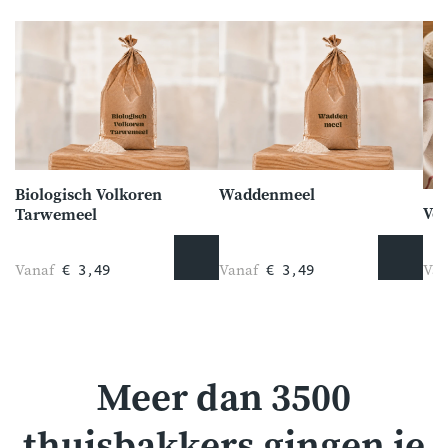
Biologisch Volkoren
Waddenmeel
Ve
Tarwemeel
Vanaf
Vanaf
Van
€ 3,49
€ 3,49
Meer dan 3500
thuisbakkers gingen je