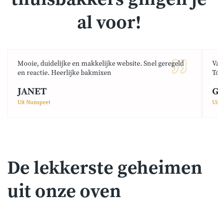
al voor!
Mooie, duidelijke en makkelijke website. Snel geregeld
V
en reactie. Heerlijke bakmixen
T
JANET
G
Uit Nunspeet
Ui
De lekkerste geheimen
uit onze oven