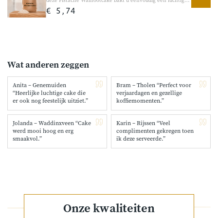
deze Pistache Walnootcake bakt u eenvoudig een luchtige
cake met een volle notensmaak en heerlijke stukjes
€ 5,74
pistache en walnoot. Perfect voor bij de koffie, een
gezellige brunch of als luxe traktatie tussendoor.
Wat anderen zeggen
Anita – Genemuiden
Bram – Tholen “Perfect voor
“Heerlijke luchtige cake die
verjaardagen en gezellige
er ook nog feestelijk uitziet.”
koffiemomenten.”
Jolanda – Waddinxveen “Cake
Karin – Rijssen “Veel
werd mooi hoog en erg
complimenten gekregen toen
smaakvol.”
ik deze serveerde.”
Onze kwaliteiten