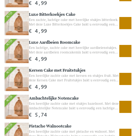
Cake bakt u eenvoudig een luchtige cake met een subtiele
€ 4,99
chocoladesmaak, frisse frambozen en stukjes witte
chocolade. Een feestelijke cake die perfect is voor visite,
ACTIE
Luxe Bitterkoekjes Cake
verjaardagen of een gezellig bakmoment thuis.
Een zachte, luchtige cake met heerlijke stukjes bitterkoek.
Met deze Luxe Bitterkoekjes Cake bakt u eenvoudig een
heerlijke smeuïge cake met de warme smaak van echte
€ 4,99
bitterkoekjes. Perfect voor bij de koffie, visite of als
gezellige traktatie in het weekend.
ACTIE
Luxe Aardbeien Roomcake
Een luchtige, zachte cake met heerlijke aardbeienstukjes.
Met deze aardbeien roomcakemix bakt u eenvoudig een
heerlijke cake met een romige structuur en een zachte
€ 4,99
aardbeiensmaak. Perfect voor bij de koffie, een verjaardag
of gewoon als gezellige traktatie tussendoor.
ACTIE
Kersen Cake met Fruitstukjes
Een heerlijke zachte cake met kersen en stukjes fruit. Met
deze Kersen Cake met Fruitstukjes bakt u eenvoudig een
luchtige cake met een heerlijke kersensmaak en zachte
€ 4,99
stukjes fruit. Perfect voor bij de koffie, visite of als
gezellige traktatie tussendoor.
ACTIE
Ambachtelijke Notencake
Een heerlijke zachte cake met stukjes hazelnoot. Met deze
Ambachtelijke Notencake bakt u eenvoudig een luchtige
cake met een volle smaak en heerlijke stukjes hazelnoot.
€ 5,74
Perfect voor bij de koffie, een gezellige brunch of als
smaakvolle traktatie tussendoor.
ACTIE
Pistache Walnootcake
Een heerlijke zachte cake met pistache en walnoot. Met