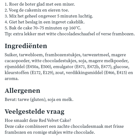
1. Roer de boter glad met een mixer.
2. Voeg de cakemix en eieren toe.
3. Mix het geheel ongeveer 5 minuten luchtig.
4. Giet het beslag in een ingevet cakeblik.
5. Bak de cake 70–75 minuten op 160°C.
Tip: extra lekker met witte chocoladeschaafsel of verse frambozen.
Ingrediënten
Suiker, tarwebloem, frambozenstukjes, tarwezetmeel, magere
cacaopoeder, witte chocoladestukjes, soja, magere melkpoeder,
rijsmiddel (E450a, E500), emulgator (E471, E472b, E477), glucose,
kleurstoffen (E172, E129), zout, verdikkingsmiddel (E466, E415) en
aroma.
Allergenen
Bevat: tarwe (gluten), soja en melk.
Veelgestelde vraag
Hoe smaakt deze Red Velvet Cake?
Deze cake combineert een zachte chocoladesmaak met frisse
frambozen en romige stukjes witte chocolade.