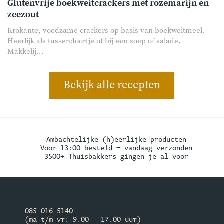
Glutenvrije boekweitcrackers met rozemarijn en
zeezout
Krokante, voedzame crackers op basis van boekweitmeel.
Heerlijk als tussendoortje of bij een soep of salade.
Makkelij...
Bekijk alle recepten
Ambachtelijke (h)eerlijke producten
Voor 13:00 besteld = vandaag verzonden
3500+ Thuisbakkers gingen je al voor
085 016 5140
(ma t/m vr: 9.00 - 17.00 uur)