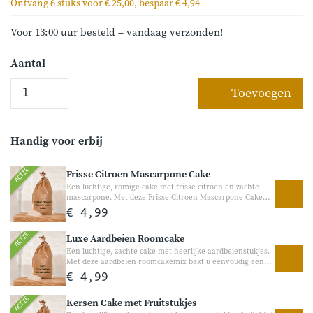
Ontvang 6 stuks voor € 25,00, bespaar € 4,94
Voor 13:00 uur besteld = vandaag verzonden!
Aantal
Toevoegen
Handig voor erbij
ACTIE
Frisse Citroen Mascarpone Cake
Een luchtige, romige cake met frisse citroen en zachte
mascarpone. Met deze Frisse Citroen Mascarpone Cake
bakt u eenvoudig een heerlijke zachte cake met een frisse
€ 4,99
citroensmaak en romige tonen van mascarpone. Perfect
voor bij de koffie, een gezellige brunch of als frisse
ACTIE
Luxe Aardbeien Roomcake
traktatie tussendoor.
Een luchtige, zachte cake met heerlijke aardbeienstukjes.
Met deze aardbeien roomcakemix bakt u eenvoudig een
heerlijke cake met een romige structuur en een zachte
€ 4,99
aardbeiensmaak. Perfect voor bij de koffie, een verjaardag
of gewoon als gezellige traktatie tussendoor.
ACTIE
Kersen Cake met Fruitstukjes