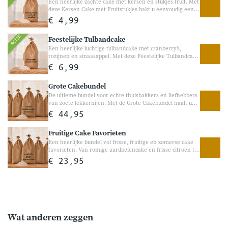
Een heerlijke zachte cake met kersen en stukjes fruit. Met
deze Kersen Cake met Fruitstukjes bakt u eenvoudig een
luchtige cake met een heerlijke kersensmaak en zachte
€ 4,99
stukjes fruit. Perfect voor bij de koffie, visite of als
gezellige traktatie tussendoor.
ACTIE
Feestelijke Tulbandcake
Een heerlijke luchtige tulbandcake met cranberry’s,
rozijnen en sinaasappel. Met deze Feestelijke Tulbandcake
bakt u eenvoudig een rijke en luchtige cake gevuld met
€ 6,99
heerlijk fruit en een zachte vanillesmaak. Perfect voor
feestdagen, visite of een gezellig koffiemoment.
Grote Cakebundel
De ultieme bundel voor echte thuisbakkers en liefhebbers
van zoete lekkernijen. Met de Grote Cakebundel haalt u
direct tien heerlijke cakemixen van Bakgezond in huis.
€ 44,95
Van luchtige klassiekers en romige smaken tot chocolade,
fruit en echte Hollandse favorieten, volop variatie voor
Fruitige Cake Favorieten
gezellige bakmomenten thuis. Perfect om verschillende
smaken uit te proberen, altijd iets lekkers in huis te
Een heerlijke bundel vol frisse, fruitige en zomerse cake
hebben of samen gezellig te bakken. 10 heerlijke
favorieten. Van romige aardbeiencake en frisse citroen tot
cakemixen in één bundel Vol variatie voor iedere
appeltaart en bananenbrood, met deze bundel bakt u thuis
€ 23,95
thuisbakker
eenvoudig de lekkerste zoete traktaties. Perfect voor bij de
koffie, een verjaardag of gewoon een gezellig bakmoment
thuis. Vol fruitige smaken en heerlijke variatie voor iedere
thuisbakker. Frisse en fruitige bakfavorieten Perfect voor
gezellige bakmomenten thuis
Wat anderen zeggen