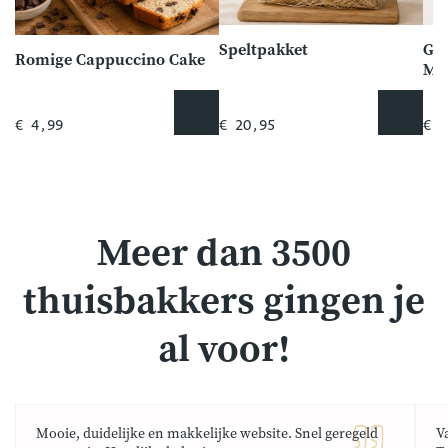
Speltpakket
Gro
Romige Cappuccino Cake
Mo
€ 4,99
€ 20,95
€ 1
Meer dan 3500
thuisbakkers gingen je
al voor!
Mooie, duidelijke en makkelijke website. Snel geregeld
V