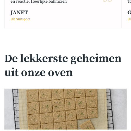
en reactie. Heerlijke bakmixen
T
JANET
G
Uit Nunspeet
Ui
De lekkerste geheimen
uit onze oven