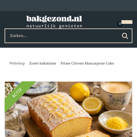
Webshop
Zoete bakmixen
Frisse Citroen Mascarpone Cake
ACTIE