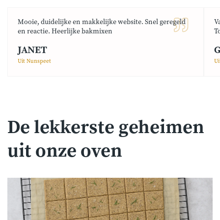
Mooie, duidelijke en makkelijke website. Snel geregeld
V
en reactie. Heerlijke bakmixen
T
JANET
G
Uit Nunspeet
Ui
De lekkerste geheimen
uit onze oven