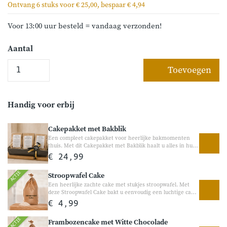
Ontvang 6 stuks voor € 25,00, bespaar € 4,94
Voor 13:00 uur besteld = vandaag verzonden!
Aantal
Toevoegen
Handig voor erbij
Cakepakket met Bakblik
Een compleet cakepakket voor heerlijke bakmomenten
thuis. Met dit Cakepakket met Bakblik haalt u alles in huis
om direct aan de slag te gaan. Het pakket bevat drie
€ 24,99
heerlijke cakemixen én een stevige Zenker cakevorm van
30 cm. Perfect als cadeau voor een thuisbakker of om zelf
ACTIE
Stroopwafel Cake
gezellig mee te bakken.
Een heerlijke zachte cake met stukjes stroopwafel. Met
deze Stroopwafel Cake bakt u eenvoudig een luchtige cake
met de heerlijke smaak van stroopwafel en knapperige
€ 4,99
stukjes door het beslag. Perfect voor bij de koffie, visite of
gewoon als gezellige traktatie tussendoor.
ACTIE
Frambozencake met Witte Chocolade