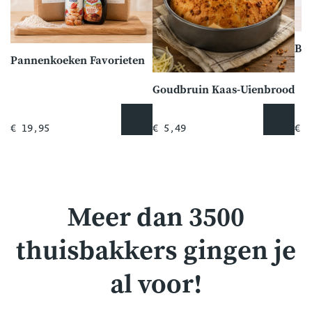
Ba
Pannenkoeken Favorieten
Goudbruin Kaas-Uienbrood
€ 19,95
€ 5,49
€ 1
Meer dan 3500
thuisbakkers gingen je
al voor!