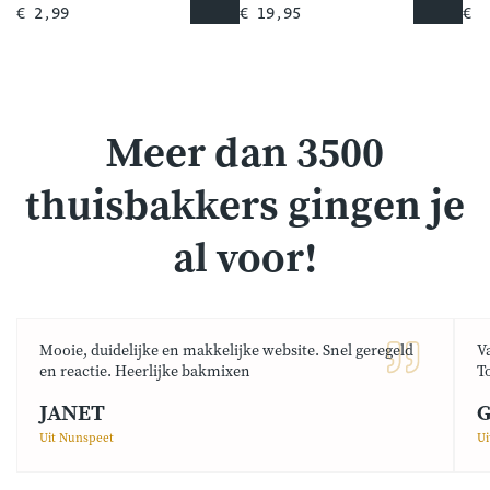
€ 2,99
€ 19,95
€ 4
Meer dan 3500
thuisbakkers gingen je
al voor!
Mooie, duidelijke en makkelijke website. Snel geregeld
V
en reactie. Heerlijke bakmixen
T
JANET
G
Uit Nunspeet
Ui