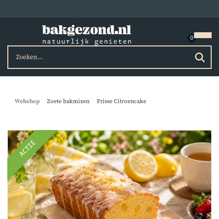
Webshop
Zoete bakmixen
Frisse Citroencake
ACTIE