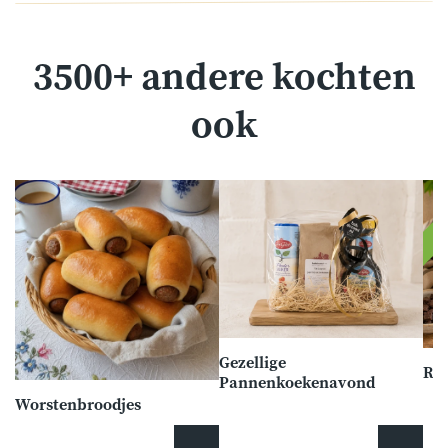
3500+ andere kochten
ook
Gezellige
Ro
Pannenkoekenavond
Worstenbroodjes