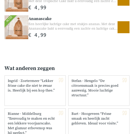
voor liefhebbers van ambachtelijk bakken en bijzondere
Met deze Tropische Cake bakt u eenvoudig een zachte en
smaken. Eenvoudig thuis te bakken Ambachtelijke
luchtige cake met een verrassend tropische smaak. De
€ 4,99
bakmixen van de molen
combinatie van ananas, papaya en een vleugje
passievrucht/perzik zorgt voor een zomers genietmoment
ACTIE
Ananascake
bij iedere plak.
Een heerlijke luchtige cake met stukjes ananas. Met deze
Ananascake bakt u eenvoudig een zachte en luchtige cake
met een frisse, zoete ananassmaak. Heerlijk bij koffie of
€ 4,99
thee en perfect voor een zomers genietmoment.
Wat anderen zeggen
Ingrid - Zoetermeer “Lekker
Stefan - Hengelo “De
frisse cake die niet te zwaar
citroensmaak is precies goed
is. Heerlijk bij een kop thee.”
aanwezig. Mooie luchtige
structuur.”
Rianne - Middelburg
Bart - Hoogeveen “Frisse
“Eenvoudig te maken en echt
smaak en heerlijk zacht
een lekkere voorjaarscake.
gebleven. Ideaal voor visite.”
Met glazuur erbovenop was
hij perfect.”