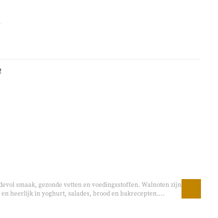
s
!
devol smaak, gezonde vetten en voedingsstoffen. Walnoten zijn
 en heerlijk in yoghurt, salades, brood en bakrecepten.
maak en knapperige structuur zijn walnoten veelzijdig in