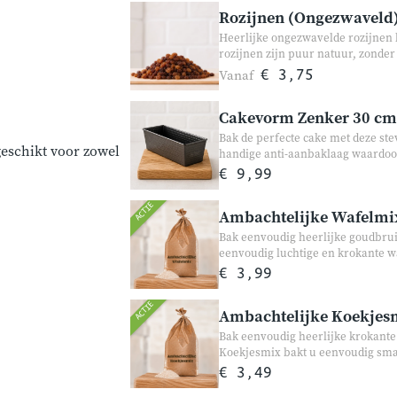
Rozijnen (Ongezwaveld
Heerlijke ongezwavelde rozijnen 
rozijnen zijn puur natuur, zonde
een donkerdere kleur en een volle
Vanaf
€ 3,75
yoghurt, havermout, brood en ba
Cakevorm Zenker 30 cm
Bak de perfecte cake met deze st
geschikt voor zowel
handige anti-aanbaklaag waardoor
warmteverdeling bakt uw cake mooi
€ 9,99
voor alle cakemixen van Bakgezo
ACTIE
Ambachtelijke Wafelmi
Bak eenvoudig heerlijke goudbru
eenvoudig luchtige en krokante wa
ontbijt, bij de koffie of als zoete 
€ 3,99
ACTIE
Ambachtelijke Koekjes
Bak eenvoudig heerlijke krokante
Koekjesmix bakt u eenvoudig smaa
pitten en zaden. Perfect om samen t
€ 3,49
hebben voor onverwachte visite.