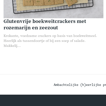
Glutenvrije boekweitcrackers met
rozemarijn en zeezout
Krokante, voedzame crackers op basis van boekweitmeel.
Heerlijk als tussendoortje of bij een soep of salade.
Makkelij...
Ambachtelijke (h)eerlijke p