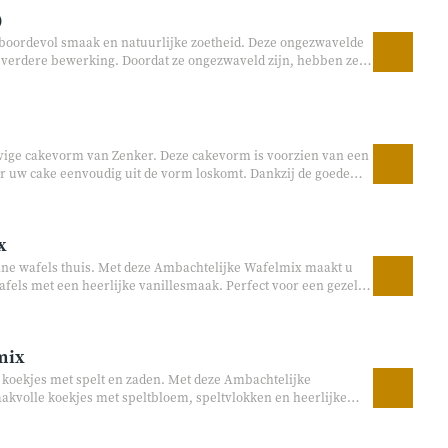
)
boordevol smaak en natuurlijke zoetheid. Deze ongezwavelde
r verdere bewerking. Doordat ze ongezwaveld zijn, hebben ze
, rijke smaak. Heerlijk als tussendoortje of als toevoeging aan
krecepten.
evige cakevorm van Zenker. Deze cakevorm is voorzien van een
 uw cake eenvoudig uit de vorm loskomt. Dankzij de goede
 egaal gaar en krijgt u een heerlijk bakresultaat. Perfect
nd.
x
ine wafels thuis. Met deze Ambachtelijke Wafelmix maakt u
fels met een heerlijke vanillesmaak. Perfect voor een gezellig
traktatie tussendoor.
mix
 koekjes met spelt en zaden. Met deze Ambachtelijke
kvolle koekjes met speltbloem, speltvlokken en heerlijke
e bakken, voor bij de koffie of om altijd iets lekkers in huis te