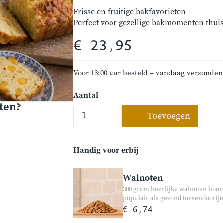
Frisse en fruitige bakfavorieten
Perfect voor gezellige bakmomenten thui
€ 23,95
Voor 13:00 uur besteld = vandaag verzonden
Aantal
ten?
Toevoegen
Handig voor erbij
Walnoten
300 gram heerlijke walnoten boor
populair als gezond tussendoortje
Dankzij hun volle, licht romige s
€ 6,74
gebruik.