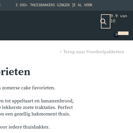
N
3.500+ THUISBAKKERS GINGEN JE AL VOOR
9.9 van
10
< Terug naar Voordeelpakketten
orieten
en zomerse cake favorieten.
en tot appeltaart en bananenbrood,
lekkerste zoete traktaties. Perfect
oon een gezellig bakmoment thuis.
voor iedere thuisbakker.