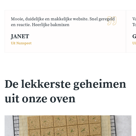
Mooie, duidelijke en makkelijke website. Snel geregeld
V
en reactie. Heerlijke bakmixen
T
JANET
G
Uit Nunspeet
Ui
De lekkerste geheimen
uit onze oven