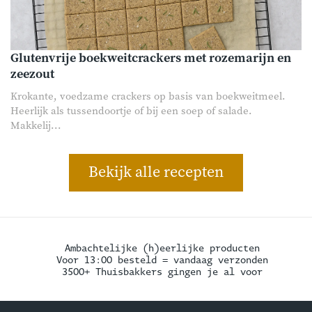
Glutenvrije boekweitcrackers met rozemarijn en
zeezout
Krokante, voedzame crackers op basis van boekweitmeel.
Heerlijk als tussendoortje of bij een soep of salade.
Makkelij...
Bekijk alle recepten
Ambachtelijke (h)eerlijke producten
Voor 13:00 besteld = vandaag verzonden
3500+ Thuisbakkers gingen je al voor