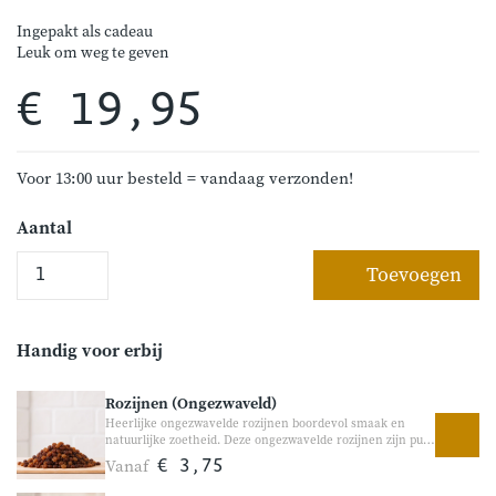
Ingepakt als cadeau
Leuk om weg te geven
€ 19,95
Voor 13:00 uur besteld = vandaag verzonden!
Aantal
Toevoegen
Handig voor erbij
Rozijnen (Ongezwaveld)
Heerlijke ongezwavelde rozijnen boordevol smaak en
natuurlijke zoetheid. Deze ongezwavelde rozijnen zijn puur
natuur, zonder verdere bewerking. Doordat ze
Vanaf
€ 3,75
ongezwaveld zijn, hebben ze een donkerdere kleur en een
volle, rijke smaak. Heerlijk als tussendoortje of als