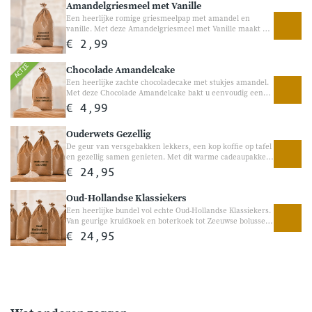
Amandelgriesmeel met Vanille
toevoeging aan yoghurt, havermout, brood en
bakrecepten.
Een heerlijke romige griesmeelpap met amandel en
vanille. Met deze Amandelgriesmeel met Vanille maakt u
eenvoudig een heerlijke warme griesmeelpap of pudding
€ 2,99
met een zachte vanillesmaak en stukjes amandel. Heerlijk
als ontbijt, dessert of ouderwets gezellige lekkernij.
ACTIE
Chocolade Amandelcake
Een heerlijke zachte chocoladecake met stukjes amandel.
Met deze Chocolade Amandelcake bakt u eenvoudig een
volle chocoladecake met een rijke smaak en heerlijke
€ 4,99
stukjes amandel. Perfect voor chocoladeliefhebbers en
heerlijk bij de koffie of als gezellige traktatie tussendoor.
Ouderwets Gezellig
De geur van versgebakken lekkers, een kop koffie op tafel
en gezellig samen genieten. Met dit warme cadeaupakket
haalt u echte Hollandse gezelligheid in huis. Van
€ 24,95
ambachtelijke griesmeelpap en havervlokken tot heerlijke
bakmixen, perfect voor een gezellige ochtend, een rustige
Oud-Hollandse Klassiekers
zondagmiddag of een ouderwets genietmoment samen.
Een origineel cadeaupakket vol vertrouwde smaken. Leuk
Een heerlijke bundel vol echte Oud-Hollandse Klassiekers.
ingepakt als cadeau Vol ouderwetse gezelligheid
Van geurige kruidkoek en boterkoek tot Zeeuwse bolussen
en Gevulde Koeken, met deze bundel haalt u de smaak van
€ 24,95
vroeger in huis. Perfect voor bij de koffie, een verjaardag
of gewoon een gezellig genietmoment thuis. Een warme
en smaakvolle bundel vol vertrouwde Hollandse
lekkernijen. Vol echte Hollandse bakfavorieten Perfect
voor koffie en thee momenten