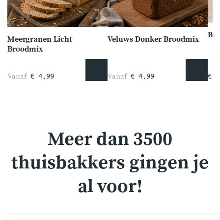
Bro
Meergranen Licht
Veluws Donker Broodmix
Broodmix
Vanaf
Vanaf
€ 4,99
€ 4,99
€ 1
Meer dan 3500
thuisbakkers gingen je
al voor!