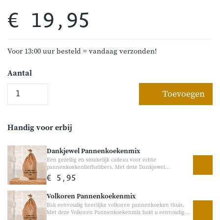
€ 19,95
Voor 13:00 uur besteld = vandaag verzonden!
Aantal
Toevoegen
Handig voor erbij
Dankjewel Pannenkoekenmix
Een gezellig en smakelijk cadeau voor echte
pannenkoekenliefhebbers. Met deze Dankjewel
Pannenkoekenmix geeft u niet zomaar een cadeau, maar
€ 5,95
een gezellig bakmoment om samen van te genieten. De
mix bevat ambachtelijke Veluwse pannenkoekenmix
Volkoren Pannenkoekenmix
waarmee eenvoudig heerlijke luchtige pannenkoeken
worden gebakken. Leuk om cadeau te geven als bedankje,
Bak eenvoudig heerlijke volkoren pannenkoeken thuis.
verjaardagscadeau of zomaar om iemand te verrassen.
Met deze Volkoren Pannenkoekenmix bakt u eenvoudig
luchtige pannenkoeken met een volle en ambachtelijke