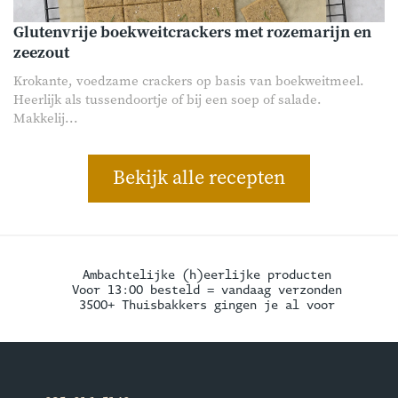
Glutenvrije boekweitcrackers met rozemarijn en
zeezout
Krokante, voedzame crackers op basis van boekweitmeel.
Heerlijk als tussendoortje of bij een soep of salade.
Makkelij...
Bekijk alle recepten
Ambachtelijke (h)eerlijke producten
Voor 13:00 besteld = vandaag verzonden
3500+ Thuisbakkers gingen je al voor