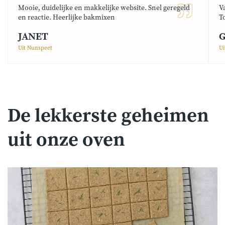
Mooie, duidelijke en makkelijke website. Snel geregeld
V
en reactie. Heerlijke bakmixen
T
JANET
G
Uit Nunspeet
Ui
De lekkerste geheimen
uit onze oven