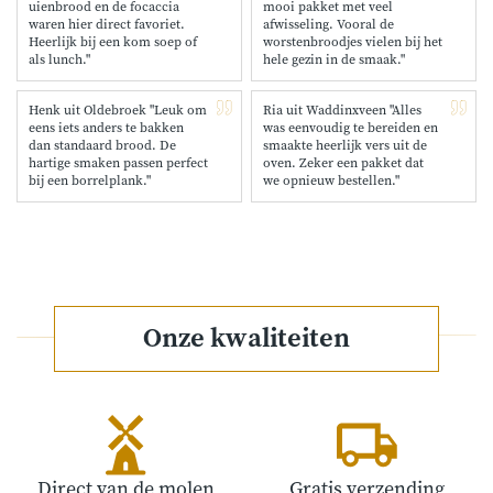
uienbrood en de focaccia
mooi pakket met veel
waren hier direct favoriet.
afwisseling. Vooral de
Heerlijk bij een kom soep of
worstenbroodjes vielen bij het
als lunch."
hele gezin in de smaak."
Henk uit Oldebroek "Leuk om
Ria uit Waddinxveen "Alles
eens iets anders te bakken
was eenvoudig te bereiden en
dan standaard brood. De
smaakte heerlijk vers uit de
hartige smaken passen perfect
oven. Zeker een pakket dat
bij een borrelplank."
we opnieuw bestellen."
Onze kwaliteiten
Direct van de molen
Gratis verzending