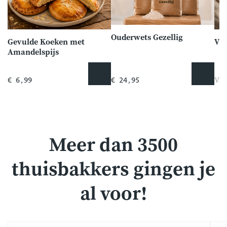
Ouderwets Gezellig
Gevulde Koeken met
Vit
Amandelspijs
Van
€ 6,99
€ 24,95
Meer dan 3500
thuisbakkers gingen je
al voor!