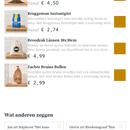
natuurlijk en heerlijk als toevoeging aan yoghurt, salades,
Vanaf
€ 4,50
brood of bakrecepten. Dankzij hun volle, nootachtige
smaak en knapperige bite zijn ze een populaire keuze voor
Bruggeman Instantgist
zowel ontbijt als koken en bakken.
Betrouwbare instantgist voor heerlijk luchtig brood en
deeg. Met Bruggeman Instantgist bakt u eenvoudig luchtig
brood, pizza’s en andere deegrecepten. Deze fijne
Vanaf
€ 2,74
korrelgist zorgt voor een goede rijzing en helpt bij het
ontwikkelen van een volle, ambachtelijke smaak. Ideaal
Broodzak Linnen 38x30cm
voor zowel de broodbakmachine als handmatig bakken.
Bewaar uw brood op een stijlvolle en duurzame manier.
Deze linnen broodzak van BrandNewCake is een mooi
alternatief voor plastic broodzakken. De broodzak helpt
€ 4,99
brood op een natuurlijke manier te bewaren en geeft
tegelijk een ambachtelijke uitstraling in de keuken. Ideaal
Zachte Bruine Bollen
voor zelfgebakken brood of vers brood van de bakker.
Heerlijke zachte bruine broodjes met een ambachtelijke
smaak. Met deze Bruine Bollen bakt u eenvoudig luchtige
bruine broodjes met een zachte korst en heerlijke smaak.
€ 2,99
Perfect voor het ontbijt, de lunch of als vers broodje bij de
soep.
Wat anderen zeggen
Jan uit Staphorst "Het kaas-
Gerrie uit Bleskensgraaf "Een