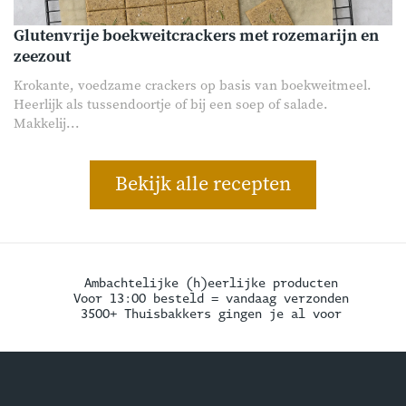
Glutenvrije boekweitcrackers met rozemarijn en
zeezout
Krokante, voedzame crackers op basis van boekweitmeel.
Heerlijk als tussendoortje of bij een soep of salade.
Makkelij...
Bekijk alle recepten
Ambachtelijke (h)eerlijke producten
Voor 13:00 besteld = vandaag verzonden
3500+ Thuisbakkers gingen je al voor