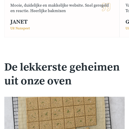
Mooie, duidelijke en makkelijke website. Snel geregeld
V
en reactie. Heerlijke bakmixen
T
JANET
G
Uit Nunspeet
Ui
De lekkerste geheimen
uit onze oven