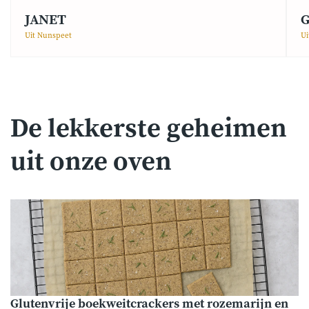
JANET
G
Uit Nunspeet
Ui
De lekkerste geheimen
uit onze oven
Glutenvrije boekweitcrackers met rozemarijn en