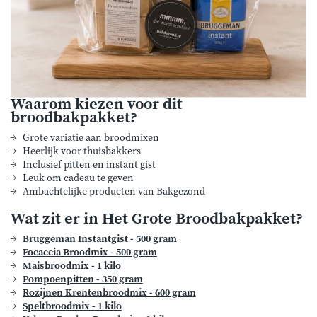
Waarom kiezen voor dit
broodbakpakket?
Grote variatie aan broodmixen
Heerlijk voor thuisbakkers
Inclusief pitten en instant gist
Leuk om cadeau te geven
Ambachtelijke producten van Bakgezond
Wat zit er in Het Grote Broodbakpakket?
Bruggeman Instantgist - 500 gram
Focaccia Broodmix - 500 gram
Maisbroodmix - 1 kilo
Pompoenpitten - 350 gram
Rozijnen Krentenbroodmix - 600 gram
Speltbroodmix - 1 kilo