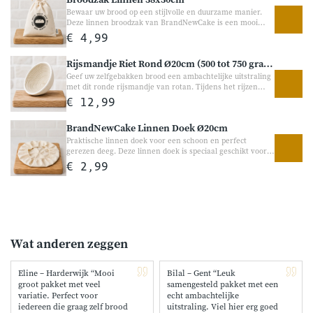
Broodzak Linnen 38x30cm
gerechten extra smaak en bite. Heerlijk als topping op
broodjes, door salades of in zelfgebakken recepten.
Bewaar uw brood op een stijlvolle en duurzame manier.
Deze linnen broodzak van BrandNewCake is een mooi
alternatief voor plastic broodzakken. De broodzak helpt
€ 4,99
brood op een natuurlijke manier te bewaren en geeft
tegelijk een ambachtelijke uitstraling in de keuken. Ideaal
Rijsmandje Riet Rond Ø20cm (500 tot 750 gram deeg)
voor zelfgebakken brood of vers brood van de bakker.
Geef uw zelfgebakken brood een ambachtelijke uitstraling
met dit ronde rijsmandje van rotan. Tijdens het rijzen
helpt dit rijsmandje het deeg zijn vorm behouden en zorgt
€ 12,99
het voor een mooi patroon in het brood. Ideaal voor
thuisbakkers die graag ambachtelijk brood bakken met
BrandNewCake Linnen Doek Ø20cm
een professionele uitstraling. Geschikt voor ongeveer 500
tot 750 gram deeg.
Praktische linnen doek voor een schoon en perfect
gerezen deeg. Deze linnen doek is speciaal geschikt voor
het ronde rijsmandje Ø20 cm. De doek voorkomt dat deeg
€ 2,99
aan het mandje blijft plakken en helpt om het rijsmandje
schoon te houden tijdens het rijzen van brooddeeg.
Dankzij de elastische rand is de doek eenvoudig om het
mandje te bevestigen.
Wat anderen zeggen
Eline – Harderwijk “Mooi
Bilal – Gent “Leuk
groot pakket met veel
samengesteld pakket met een
variatie. Perfect voor
echt ambachtelijke
iedereen die graag zelf brood
uitstraling. Viel hier erg goed