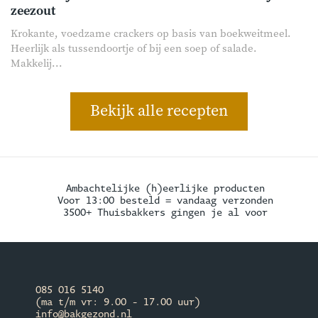
zeezout
Krokante, voedzame crackers op basis van boekweitmeel.
Heerlijk als tussendoortje of bij een soep of salade.
Makkelij...
Bekijk alle recepten
Ambachtelijke (h)eerlijke producten
Voor 13:00 besteld = vandaag verzonden
3500+ Thuisbakkers gingen je al voor
085 016 5140
(ma t/m vr: 9.00 - 17.00 uur)
info@bakgezond.nl