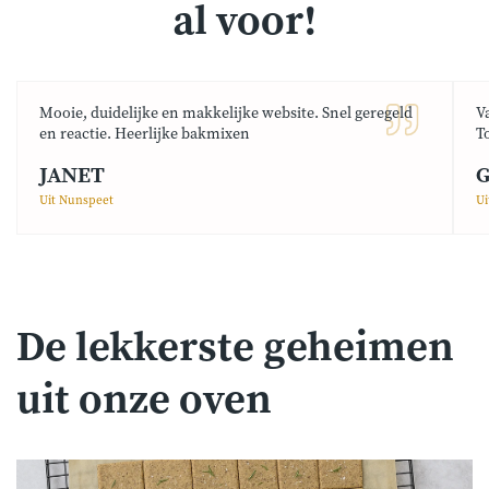
al voor!
Mooie, duidelijke en makkelijke website. Snel geregeld
V
en reactie. Heerlijke bakmixen
T
JANET
G
Uit Nunspeet
Ui
De lekkerste geheimen
uit onze oven