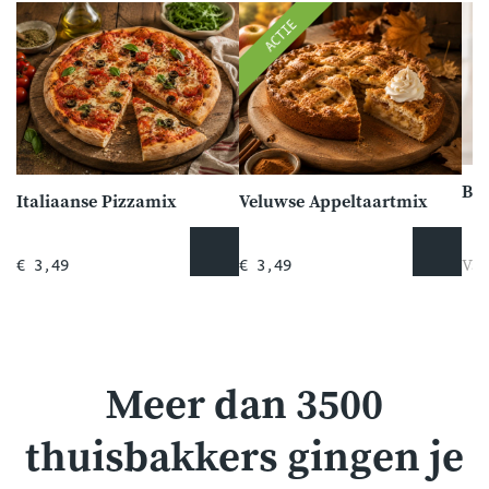
ACTIE
Bio
Italiaanse Pizzamix
Veluwse Appeltaartmix
Van
€ 3,49
€ 3,49
Meer dan 3500
thuisbakkers gingen je