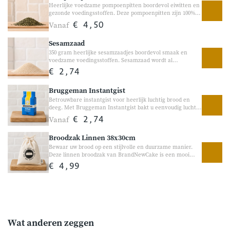
Heerlijke voedzame pompoenpitten boordevol eiwitten en
gezonde voedingsstoffen. Deze pompoenpitten zijn 100%
natuurlijk en heerlijk als toevoeging aan yoghurt, salades,
Vanaf
€ 4,50
brood of bakrecepten. Dankzij hun volle, nootachtige
smaak en knapperige bite zijn ze een populaire keuze voor
Sesamzaad
zowel ontbijt als koken en bakken.
350 gram heerlijke sesamzaadjes boordevol smaak en
voedzame voedingsstoffen. Sesamzaad wordt al
eeuwenlang gebruikt in brood, bakrecepten en gerechten
€ 2,74
van over de hele wereld. De kleine zaadjes hebben een
volle, licht nootachtige smaak en geven brood, salades en
Bruggeman Instantgist
gerechten extra smaak en bite. Heerlijk als topping op
broodjes, door salades of in zelfgebakken recepten.
Betrouwbare instantgist voor heerlijk luchtig brood en
deeg. Met Bruggeman Instantgist bakt u eenvoudig luchtig
brood, pizza’s en andere deegrecepten. Deze fijne
Vanaf
€ 2,74
korrelgist zorgt voor een goede rijzing en helpt bij het
ontwikkelen van een volle, ambachtelijke smaak. Ideaal
Broodzak Linnen 38x30cm
voor zowel de broodbakmachine als handmatig bakken.
Bewaar uw brood op een stijlvolle en duurzame manier.
Deze linnen broodzak van BrandNewCake is een mooi
alternatief voor plastic broodzakken. De broodzak helpt
€ 4,99
brood op een natuurlijke manier te bewaren en geeft
tegelijk een ambachtelijke uitstraling in de keuken. Ideaal
voor zelfgebakken brood of vers brood van de bakker.
Wat anderen zeggen