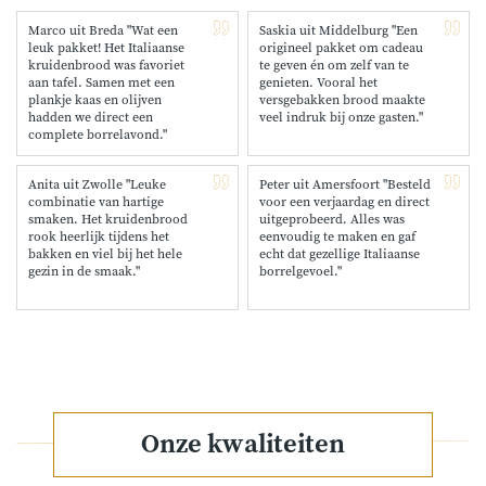
Marco uit Breda "Wat een
Saskia uit Middelburg "Een
leuk pakket! Het Italiaanse
origineel pakket om cadeau
kruidenbrood was favoriet
te geven én om zelf van te
aan tafel. Samen met een
genieten. Vooral het
plankje kaas en olijven
versgebakken brood maakte
hadden we direct een
veel indruk bij onze gasten."
complete borrelavond."
Anita uit Zwolle "Leuke
Peter uit Amersfoort "Besteld
combinatie van hartige
voor een verjaardag en direct
smaken. Het kruidenbrood
uitgeprobeerd. Alles was
rook heerlijk tijdens het
eenvoudig te maken en gaf
bakken en viel bij het hele
echt dat gezellige Italiaanse
gezin in de smaak."
borrelgevoel."
Onze kwaliteiten