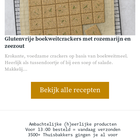
Glutenvrije boekweitcrackers met rozemarijn en
zeezout
Krokante, voedzame crackers op basis van boekweitmeel.
Heerlijk als tussendoortje of bij een soep of salade.
Makkelij...
Bekijk alle recepten
Ambachtelijke (h)eerlijke producten
Voor 13:00 besteld = vandaag verzonden
3500+ Thuisbakkers gingen je al voor