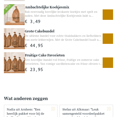
mooi egaal gaar en krijgt u een heerlijk bakresultaat.
ACTIE
Ambachtelijke Koekjesmix
Perfect voor alle cakemixen van Bakgezond.
Bak eenvoudig heerlijke krokante koekjes met spelt en
zaden. Met deze Ambachtelijke Koekjesmix bakt u
eenvoudig smaakvolle koekjes met speltbloem,
€ 3,49
speltvlokken en heerlijke pitten en zaden. Perfect om
samen te bakken, voor bij de koffie of om altijd iets
Grote Cakebundel
lekkers in huis te hebben voor onverwachte visite.
De ultieme bundel voor echte thuisbakkers en liefhebbers
van zoete lekkernijen. Met de Grote Cakebundel haalt u
direct tien heerlijke cakemixen van Bakgezond in huis.
€ 44,95
Van luchtige klassiekers en romige smaken tot chocolade,
fruit en echte Hollandse favorieten, volop variatie voor
Fruitige Cake Favorieten
gezellige bakmomenten thuis. Perfect om verschillende
smaken uit te proberen, altijd iets lekkers in huis te
Een heerlijke bundel vol frisse, fruitige en zomerse cake
hebben of samen gezellig te bakken. 10 heerlijke
favorieten. Van romige aardbeiencake en frisse citroen tot
cakemixen in één bundel Vol variatie voor iedere
appeltaart en bananenbrood, met deze bundel bakt u thuis
€ 23,95
thuisbakker
eenvoudig de lekkerste zoete traktaties. Perfect voor bij de
koffie, een verjaardag of gewoon een gezellig bakmoment
thuis. Vol fruitige smaken en heerlijke variatie voor iedere
thuisbakker. Frisse en fruitige bakfavorieten Perfect voor
gezellige bakmomenten thuis
Wat anderen zeggen
Nadia uit Arnhem: "Een
Stefan uit Alkmaar: "Leuk
heerlijk pakket voor bij de
samengesteld voordeelpakket