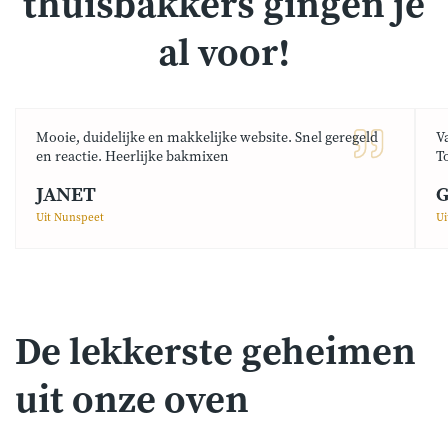
thuisbakkers gingen je
al voor!
Mooie, duidelijke en makkelijke website. Snel geregeld
V
en reactie. Heerlijke bakmixen
T
JANET
G
Uit Nunspeet
Ui
De lekkerste geheimen
uit onze oven