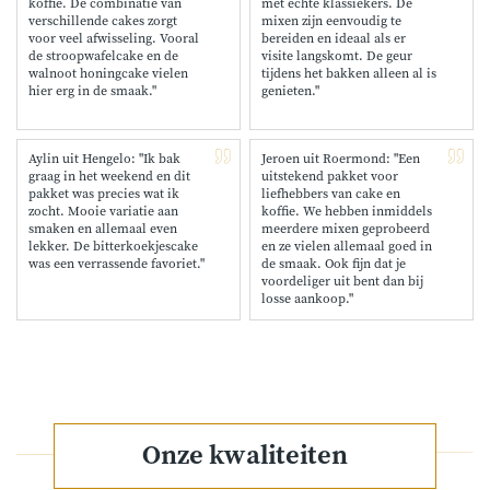
koffie. De combinatie van
met echte klassiekers. De
verschillende cakes zorgt
mixen zijn eenvoudig te
voor veel afwisseling. Vooral
bereiden en ideaal als er
de stroopwafelcake en de
visite langskomt. De geur
walnoot honingcake vielen
tijdens het bakken alleen al is
hier erg in de smaak."
genieten."
Aylin uit Hengelo: "Ik bak
Jeroen uit Roermond: "Een
graag in het weekend en dit
uitstekend pakket voor
pakket was precies wat ik
liefhebbers van cake en
zocht. Mooie variatie aan
koffie. We hebben inmiddels
smaken en allemaal even
meerdere mixen geprobeerd
lekker. De bitterkoekjescake
en ze vielen allemaal goed in
was een verrassende favoriet."
de smaak. Ook fijn dat je
voordeliger uit bent dan bij
losse aankoop."
Onze kwaliteiten