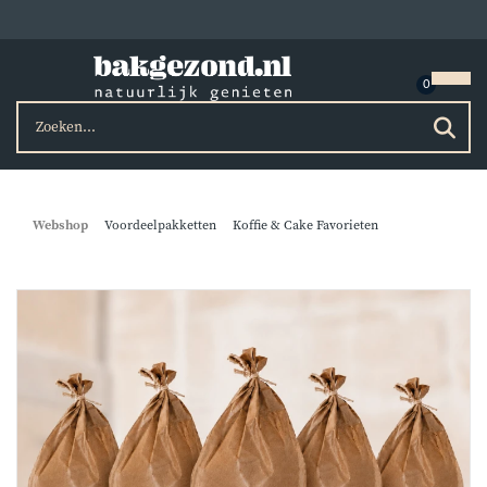
Webshop
Voordeelpakketten
Koffie & Cake Favorieten