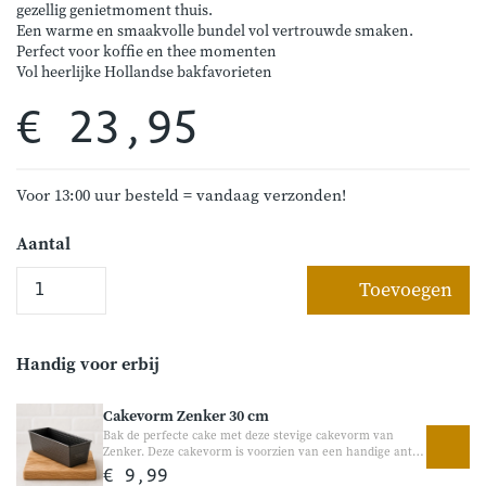
gezellig genietmoment thuis.
Een warme en smaakvolle bundel vol vertrouwde smaken.
Perfect voor koffie en thee momenten
Vol heerlijke Hollandse bakfavorieten
€ 23,95
Voor 13:00 uur besteld = vandaag verzonden!
Aantal
Toevoegen
Handig voor erbij
Cakevorm Zenker 30 cm
Bak de perfecte cake met deze stevige cakevorm van
Zenker. Deze cakevorm is voorzien van een handige anti-
aanbaklaag waardoor uw cake eenvoudig uit de vorm
€ 9,99
loskomt. Dankzij de goede warmteverdeling bakt uw cake