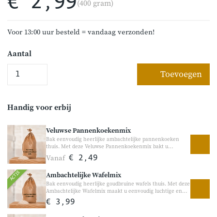
€ 2,99
(400 gram)
Voor 13:00 uur besteld = vandaag verzonden!
Aantal
Toevoegen
Handig voor erbij
Veluwse Pannenkoekenmix
Bak eenvoudig heerlijke ambachtelijke pannenkoeken
thuis. Met deze Veluwse Pannenkoekenmix bakt u
eenvoudig luchtige en smaakvolle pannenkoeken met een
Vanaf
€ 2,49
ambachtelijk karakter. De combinatie van tarwebloem en
boekweitmeel zorgt voor een volle smaak die perfect past
ACTIE
Ambachtelijke Wafelmix
bij zowel zoete als hartige toppings. Ideaal voor een
gezellige lunch, familiedag of ouderwets lekkere
Bak eenvoudig heerlijke goudbruine wafels thuis. Met deze
pannenkoekenavond.
Ambachtelijke Wafelmix maakt u eenvoudig luchtige en
krokante wafels met een heerlijke vanillesmaak. Perfect
€ 3,99
voor een gezellig ontbijt, bij de koffie of als zoete traktatie
tussendoor.