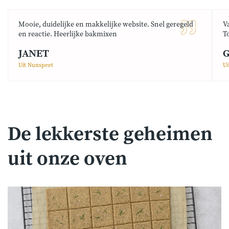
Mooie, duidelijke en makkelijke website. Snel geregeld
V
en reactie. Heerlijke bakmixen
T
JANET
G
Uit Nunspeet
Ui
De lekkerste geheimen
uit onze oven