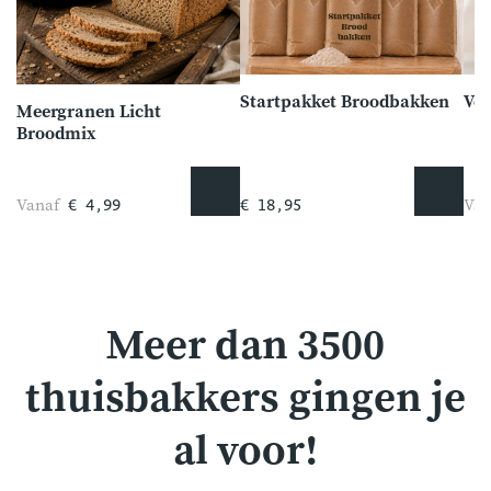
Startpakket Broodbakken
Vol
Meergranen Licht
Broodmix
Vanaf
Van
€ 4,99
€ 18,95
Meer dan 3500
thuisbakkers gingen je
al voor!