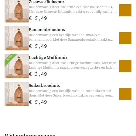
Zeeuwse Bolusmix
Bak eenvoudig heerlijke echte Zeeuwse bolussen thuis.
Met deze Zeeuwse Bolusmix maakt u eenvoudig zachte,
zoete bolussen met kaneel en een heerlijke kleverige
€ 5,49
suikerlaag. Een echte Zeeuwse klassieker die perfect is
voor bij de koffie of als warme traktatie tussendoor.
Bananenbroodmix
Bak eenvoudig een heerlijk zacht en smaakvol
bananenbrood. Met deze Bananenbroodmix maakt u
eenvoudig een luchtig en smeuïg bananenbrood met echte
€ 5,49
banaan. Perfect voor bij het ontbijt, als tussendoortje of bij
een gezellige koffiepauze.
ACTIE
Luchtige Muffinmix
Bak eenvoudig heerlijke luchtige muffins thuis. Met deze
Luchtige Muffinmix maakt u eenvoudig zachte en luchtige
muffins die perfect zijn voor bij de koffie, een verjaardag
€ 3,49
of als lekkere traktatie tussendoor. Voeg eenvoudig uw
favoriete ingrediënten toe, zoals chocolade, appel of jam,
Suikerbroodmix
voor uw eigen variatie.
Bak eenvoudig een heerlijk zacht en zoet suikerbrood
thuis. Met deze Suikerbroodmix bakt u eenvoudig een
luchtig suikerbrood met heerlijke suikerparels. Perfect
€ 5,49
voor bij het ontbijt, de koffie of als lekkere zoete traktatie
tussendoor. De meegeleverde suikerparels zorgen voor die
echte ambachtelijke suikerbroodsmaak. Geschikt voor
zowel de broodbakmachine als handmatig bakken.
Wat anderen zeggen