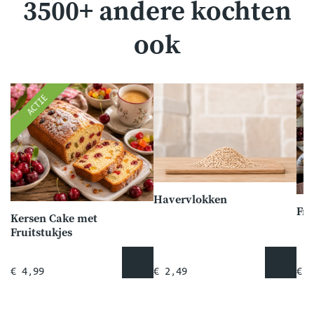
3500+ andere kochten
ook
ACTIE
Havervlokken
Kersen Cake met
Fruitstukjes
€ 4,99
€ 2,49
€ 2