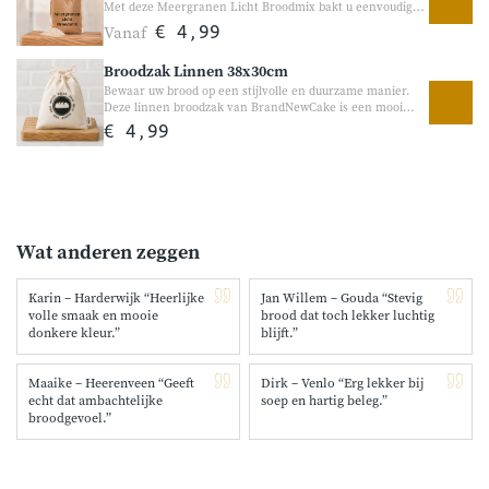
Met deze Meergranen Licht Broodmix bakt u eenvoudig
een luchtig en smaakvol meergranenbrood met
Vanaf
€ 4,99
verschillende granen. De mix bevat geen geraffineerde
toevoegingen en is samengesteld voor een puur en
Broodzak Linnen 38x30cm
ambachtelijk broodresultaat. Geschikt voor zowel de
broodbakmachine als handmatig bakken.
Bewaar uw brood op een stijlvolle en duurzame manier.
Deze linnen broodzak van BrandNewCake is een mooi
alternatief voor plastic broodzakken. De broodzak helpt
€ 4,99
brood op een natuurlijke manier te bewaren en geeft
tegelijk een ambachtelijke uitstraling in de keuken. Ideaal
voor zelfgebakken brood of vers brood van de bakker.
Wat anderen zeggen
Karin – Harderwijk “Heerlijke
Jan Willem – Gouda “Stevig
volle smaak en mooie
brood dat toch lekker luchtig
donkere kleur.”
blijft.”
Maaike – Heerenveen “Geeft
Dirk – Venlo “Erg lekker bij
echt dat ambachtelijke
soep en hartig beleg.”
broodgevoel.”