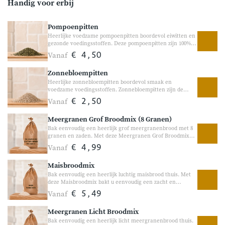
Handig voor erbij
Pompoenpitten
Heerlijke voedzame pompoenpitten boordevol eiwitten en
gezonde voedingsstoffen. Deze pompoenpitten zijn 100%
natuurlijk en heerlijk als toevoeging aan yoghurt, salades,
Vanaf
€ 4,50
brood of bakrecepten. Dankzij hun volle, nootachtige
smaak en knapperige bite zijn ze een populaire keuze voor
Zonnebloempitten
zowel ontbijt als koken en bakken.
Heerlijke zonnebloempitten boordevol smaak en
voedzame voedingsstoffen. Zonnebloempitten zijn de
zaden van de zonnebloem en hebben een volle, licht
Vanaf
€ 2,50
nootachtige smaak. Ze zijn heerlijk in yoghurt, salades,
brood en bakrecepten of gewoon als voedzaam
Meergranen Grof Broodmix (8 Granen)
tussendoortje.
Bak eenvoudig een heerlijk grof meergranenbrood met 8
granen en zaden. Met deze Meergranen Grof Broodmix
bakt u eenvoudig een stevig en smaakvol brood met
Vanaf
€ 4,99
verschillende granen, lijnzaad en zonnebloempitten. De
mix bevat geen toegevoegde suiker en is samengesteld
Maisbroodmix
zonder onnodige toevoegingen. Perfect voor liefhebbers
van ambachtelijk en voedzaam brood. Geschikt voor zowel
Bak eenvoudig een heerlijk luchtig maisbrood thuis. Met
de broodbakmachine als handmatig bakken.
deze Maisbroodmix bakt u eenvoudig een zacht en
smaakvol brood met een herkenbare gele maiskleur. Door
Vanaf
€ 5,49
de toevoeging van mais en zonnebloempitten krijgt het
brood een volle smaak en een heerlijke bite. Perfect voor
Meergranen Licht Broodmix
ontbijt, lunch of bij een kom soep. Geschikt voor zowel de
broodbakmachine als handmatig bakken.
Bak eenvoudig een heerlijk licht meergranenbrood thuis.