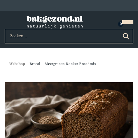
Webshop
Brood
Meergranen Donker Broodmix