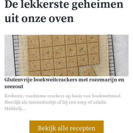
De lekkerste geheimen
uit onze oven
Glutenvrije boekweitcrackers met rozemarijn en
zeezout
Krokante, voedzame crackers op basis van boekweitmeel.
Heerlijk als tussendoortje of bij een soep of salade.
Makkelij...
Bekijk alle recepten