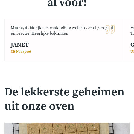
al voor!
Mooie, duidelijke en makkelijke website. Snel geregeld
V
en reactie. Heerlijke bakmixen
T
JANET
G
Uit Nunspeet
Ui
De lekkerste geheimen
uit onze oven