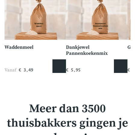
Waddenmeel
Dankjewel
Gez
Pannenkoekenmix
Vanaf
€ 3,49
€ 5,95
€ 1
Meer dan 3500
thuisbakkers gingen je