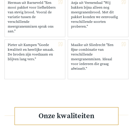
Herman uit Barneveld "Een
Anja uit Veenendaal "Wij
mooi pakket voor liefhebbers
bakken bijna alleen nog
van stevig brood. Vooral de
meergranenbrood. Met dit
variatie tussen de
pakket konden we eenvoudig
verschillende
verschillende soorten
meergranenmixen sprak ons
proberen."
aan."
Pieter uit Kampen "Goede
Maaike uit Sliedrecht "Een
kwaliteit en heerlijke smaak.
fijne combinatie van
De broden zijn voedzaam en
verschillende
blijven lang vers."
meergranenmixen. Ideaal
voor iedereen die graag
afwisselt."
Onze kwaliteiten