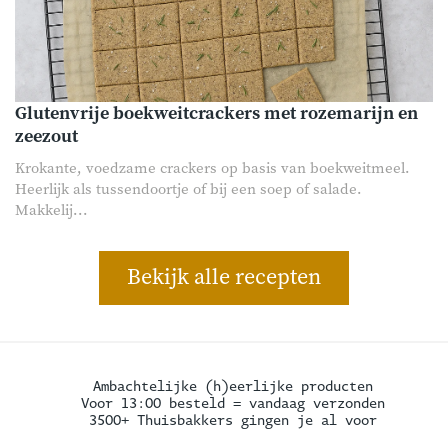
Glutenvrije boekweitcrackers met rozemarijn en
zeezout
Krokante, voedzame crackers op basis van boekweitmeel.
Heerlijk als tussendoortje of bij een soep of salade.
Makkelij...
Bekijk alle recepten
Ambachtelijke (h)eerlijke producten
Voor 13:00 besteld = vandaag verzonden
3500+ Thuisbakkers gingen je al voor