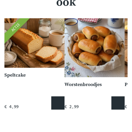
ook
ACTIE
Speltcake
Worstenbroodjes
Pi
€ 4,99
€ 2,99
€ 5