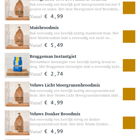
Bak eenvoudig een heerlijk grof meergranenbrood met 8
granen en zaden. Met deze Meergranen Grof Broodmix
bakt u eenvoudig een stevig en smaakvol brood met
Vanaf
€ 4,99
verschillende granen, lijnzaad en zonnebloempitten. De
mix bevat geen toegevoegde suiker en is samengesteld
Maisbroodmix
zonder onnodige toevoegingen. Perfect voor liefhebbers
van ambachtelijk en voedzaam brood. Geschikt voor zowel
Bak eenvoudig een heerlijk luchtig maisbrood thuis. Met
de broodbakmachine als handmatig bakken.
deze Maisbroodmix bakt u eenvoudig een zacht en
smaakvol brood met een herkenbare gele maiskleur. Door
Vanaf
€ 5,49
de toevoeging van mais en zonnebloempitten krijgt het
brood een volle smaak en een heerlijke bite. Perfect voor
Bruggeman Instantgist
ontbijt, lunch of bij een kom soep. Geschikt voor zowel de
broodbakmachine als handmatig bakken.
Betrouwbare instantgist voor heerlijk luchtig brood en
deeg. Met Bruggeman Instantgist bakt u eenvoudig luchtig
brood, pizza’s en andere deegrecepten. Deze fijne
Vanaf
€ 2,74
korrelgist zorgt voor een goede rijzing en helpt bij het
ontwikkelen van een volle, ambachtelijke smaak. Ideaal
Veluws Licht Meergranenbroodmix
voor zowel de broodbakmachine als handmatig bakken.
Bak eenvoudig een heerlijk luchtig meergranenbrood
thuis. Met deze Veluws Licht Meergranenbroodmix bakt u
eenvoudig een zacht en smaakvol brood met verschillende
Vanaf
€ 4,99
granen en een ambachtelijk karakter. De combinatie van
tarwe, rogge, spelt en kruiden zorgt voor een heerlijk
Veluws Donker Broodmix
luchtig brood dat perfect past bij ontbijt, lunch of brunch.
Geschikt voor zowel de broodbakmachine als handmatig
Bak eenvoudig een heerlijk stevig en donker
bakken.
meergranenbrood thuis. Met deze Veluws Donker
Broodmix bakt u eenvoudig een rijk gevuld brood met
Vanaf
€ 4,99
granen, pitten, zaden en walnoten. De combinatie van
rogge, mout, rozemarijn en verschillende zaden zorgt voor