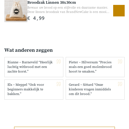
Broodzak Linnen 38x30cm
een volle en ambachtelijke smaak. Perfect voor
liefhebbers van stevig donker brood. Geschikt voor zowel
Bewaar uw brood op een stijlvolle en duurzame manier.
de broodbakmachine als handmatig bakken.
Deze linnen broodzak van BrandNewCake is een mooi
alternatief voor plastic broodzakken. De broodzak helpt
€ 4,99
brood op een natuurlijke manier te bewaren en geeft
tegelijk een ambachtelijke uitstraling in de keuken. Ideaal
voor zelfgebakken brood of vers brood van de bakker.
Wat anderen zeggen
Rianne – Barneveld “Heerlijk
Pieter – Hilversum “Precies
luchtig witbrood met een
zoals een goed molenbrood
zachte korst.”
hoort te smaken.”
Els – Meppel “Ook voor
Gerard – Sittard “Onze
beginners makkelijk te
kinderen vragen inmiddels
bakken.”
om dit brood.”