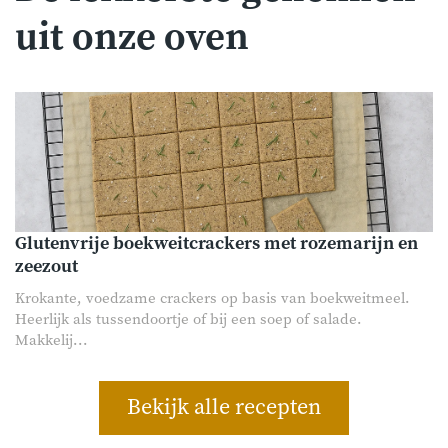
uit onze oven
Glutenvrije boekweitcrackers met rozemarijn en
zeezout
Krokante, voedzame crackers op basis van boekweitmeel.
Heerlijk als tussendoortje of bij een soep of salade.
Makkelij...
Bekijk alle recepten