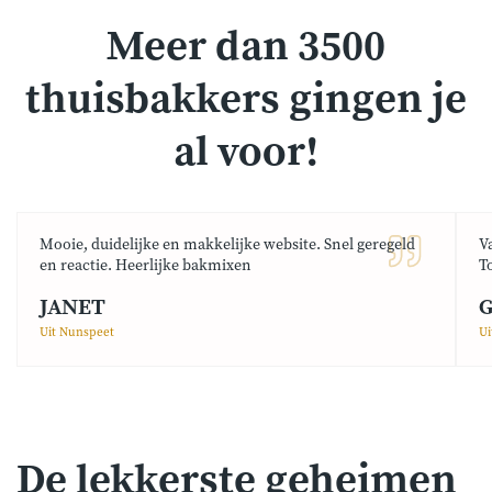
Meer dan 3500
thuisbakkers gingen je
al voor!
Mooie, duidelijke en makkelijke website. Snel geregeld
V
en reactie. Heerlijke bakmixen
T
JANET
G
Uit Nunspeet
Ui
De lekkerste geheimen