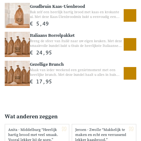
barbecue of als luxe broodje voor lunch en diner.
Goudbruin Kaas-Uienbrood
Bak zelf een heerlijk hartig brood met kaas en krokante
ui. Met deze Kaas-Uienbroodmix bakt u eenvoudig een
smaakvol brood met een rijke kaassmaak en heerlijke
€ 5,49
stukjes ui. Perfect bij de lunch, barbecue, borrel of gewoon
vers uit de oven met een beetje roomboter.
Italiaans Borrelpakket
Breng de sfeer van Italië naar uw eigen keuken. Met deze
smaakvolle bundel bakt u thuis de heerlijkste Italiaanse
klassiekers. Van luchtige ciabatta en geurige focaccia tot
€ 24,95
een ambachtelijke pizzabodem en Italiaans brood. Perfect
voor een gezellige borrelavond, uitgebreide lunch of een
Gezellige Brunch
sfeervolle avond met familie en vrienden. Ideaal voor
liefhebbers van de Italiaanse keuken en iedereen die
Maak van ieder weekend een genietmoment met een
graag iets bijzonders op tafel zet. Geschikt voor oven én
heerlijke brunch. Met deze bundel haalt u alles in huis
broodbakmachine Ambachtelijke broodmixen van de
voor een gezellige brunch met familie of vrienden. Van
€ 17,95
molen
verse broodjes en rozijnenbrood tot poffertjes en wafels.
Perfect voor een ontspannen zondagochtend, een
feestelijke brunch of een gezellig moment samen aan
tafel. Eenvoudig te bereiden en geschikt voor jong en oud.
Ambachtelijke mixen van de molen Gezellig genieten met
elkaar
Wat anderen zeggen
Anita - Middelburg “Heerlijk
Jeroen - Zwolle “Makkelijk te
hartig brood met veel smaak.
maken en echt een verrassend
Vooral lekker bij de soep.”
lekker kaasbrood.”