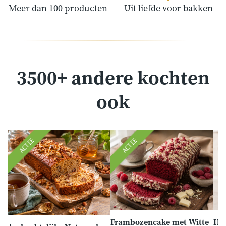
Meer dan 100 producten
Uit liefde voor bakken
3500+ andere kochten
ook
ACTIE
ACTIE
Frambozencake met Witte
Het