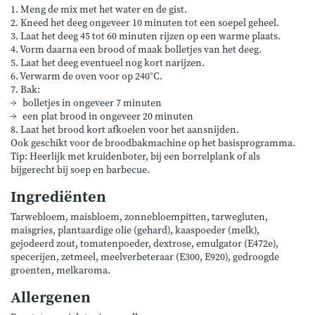
1. Meng de mix met het water en de gist.
2. Kneed het deeg ongeveer 10 minuten tot een soepel geheel.
3. Laat het deeg 45 tot 60 minuten rijzen op een warme plaats.
4. Vorm daarna een brood of maak bolletjes van het deeg.
5. Laat het deeg eventueel nog kort narijzen.
6. Verwarm de oven voor op 240°C.
7. Bak:
bolletjes in ongeveer 7 minuten
een plat brood in ongeveer 20 minuten
8. Laat het brood kort afkoelen voor het aansnijden.
Ook geschikt voor de broodbakmachine op het basisprogramma.
Tip: Heerlijk met kruidenboter, bij een borrelplank of als
bijgerecht bij soep en barbecue.
Ingrediënten
Tarwebloem, maisbloem, zonnebloempitten, tarwegluten,
maisgries, plantaardige olie (gehard), kaaspoeder (melk),
gejodeerd zout, tomatenpoeder, dextrose, emulgator (E472e),
specerijen, zetmeel, meelverbeteraar (E300, E920), gedroogde
groenten, melkaroma.
Allergenen