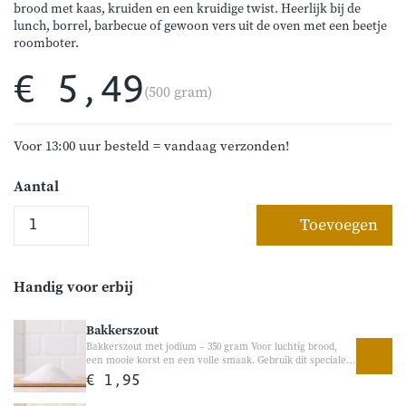
brood met kaas, kruiden en een kruidige twist. Heerlijk bij de
lunch, borrel, barbecue of gewoon vers uit de oven met een beetje
roomboter.
€ 5,49
(500 gram)
Voor 13:00 uur besteld = vandaag verzonden!
Aantal
Toevoegen
Handig voor erbij
Bakkerszout
Bakkerszout met jodium – 350 gram Voor luchtig brood,
een mooie korst en een volle smaak. Gebruik dit speciale
bakkerszout voor het bakken van brood, pizza, koekjes en
€ 1,95
andere bakrecepten. Veel thuisbakkers én ambachtelijke
bakkers gebruiken bakkerszout vanwege de goede werking