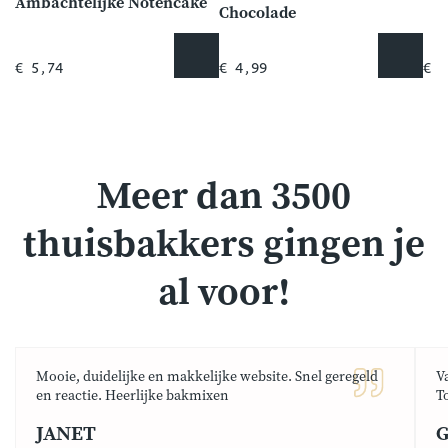
Ambachtelijke Notencake
Chocolade
€ 5,74
€ 4,99
€ 3
Meer dan 3500
thuisbakkers gingen je
al voor!
Mooie, duidelijke en makkelijke website. Snel geregeld
V
en reactie. Heerlijke bakmixen
T
JANET
G