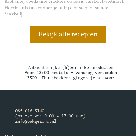
Krokante, voedzame crackers op basis van boekweitmeel.
Heerlijk als tussendoortje of bij een soep of salade.
Makkelij...
Bekijk alle recepten
Ambachtelijke (h)eerlijke producten
Voor 13:00 besteld = vandaag verzonden
3500+ Thuisbakkers gingen je al voor
085 016 5140
(ma t/m vr: 9.00 - 17.00 uur)
info@bakgezond.nl