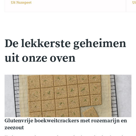
Uit Nunspeet
Ui
De lekkerste geheimen
uit onze oven
Glutenvrije boekweitcrackers met rozemarijn en
zeezout