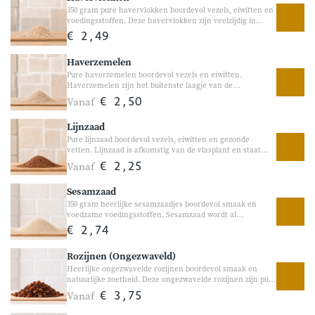
350 gram pure havervlokken boordevol vezels, eiwitten en
voedingsstoffen. Deze havervlokken zijn veelzijdig in
gebruik en ideaal voor ontbijt, bakken of koken. Haver
€ 2,49
staat bekend om zijn voedzame eigenschappen en volle
smaak. Perfect voor havermoutpap, yoghurt, smoothies,
Haverzemelen
koekjes of zelfgebakken brood.
Pure haverzemelen boordevol vezels en eiwitten.
Haverzemelen zijn het buitenste laagje van de
haverkorrel en staan bekend om hun hoge vezelgehalte.
Vanaf
€ 2,50
Ze zijn ideaal om toe te voegen aan yoghurt, smoothies,
ontbijtjes, brood of bakrecepten voor extra
Lijnzaad
voedingsstoffen en een langdurig verzadigd gevoel.
Pure lijnzaad boordevol vezels, eiwitten en gezonde
vetten. Lijnzaad is afkomstig van de vlasplant en staat
bekend om zijn nootachtige smaak en voedzame
Vanaf
€ 2,25
eigenschappen. Het is een veelzijdig product dat heerlijk is
in yoghurt, smoothies, havermout, salades of
Sesamzaad
zelfgebakken brood. Een kleine toevoeging met een groot
verschil in smaak en voedingsstoffen.
350 gram heerlijke sesamzaadjes boordevol smaak en
voedzame voedingsstoffen. Sesamzaad wordt al
eeuwenlang gebruikt in brood, bakrecepten en gerechten
€ 2,74
van over de hele wereld. De kleine zaadjes hebben een
volle, licht nootachtige smaak en geven brood, salades en
Rozijnen (Ongezwaveld)
gerechten extra smaak en bite. Heerlijk als topping op
broodjes, door salades of in zelfgebakken recepten.
Heerlijke ongezwavelde rozijnen boordevol smaak en
natuurlijke zoetheid. Deze ongezwavelde rozijnen zijn puur
natuur, zonder verdere bewerking. Doordat ze
Vanaf
€ 3,75
ongezwaveld zijn, hebben ze een donkerdere kleur en een
volle, rijke smaak. Heerlijk als tussendoortje of als