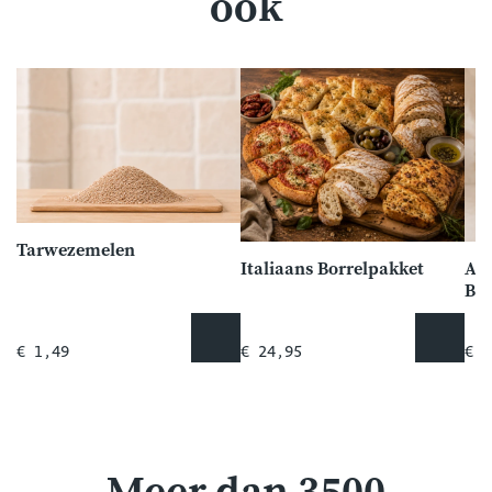
ook
Tarwezemelen
Italiaans Borrelpakket
Am
Br
€ 1,49
€ 24,95
€ 2