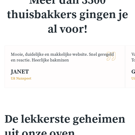
Meer dan 3500
thuisbakkers gingen je
al voor!
Mooie, duidelijke en makkelijke website. Snel geregeld
V
en reactie. Heerlijke bakmixen
T
JANET
G
Uit Nunspeet
Ui
De lekkerste geheimen
uit onze oven