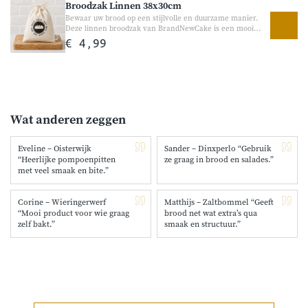
Broodzak Linnen 38x30cm
toevoeging aan yoghurt, havermout, brood en
bakrecepten.
Bewaar uw brood op een stijlvolle en duurzame manier.
Deze linnen broodzak van BrandNewCake is een mooi
alternatief voor plastic broodzakken. De broodzak helpt
€ 4,99
brood op een natuurlijke manier te bewaren en geeft
tegelijk een ambachtelijke uitstraling in de keuken. Ideaal
voor zelfgebakken brood of vers brood van de bakker.
Wat anderen zeggen
Eveline – Oisterwijk
Sander – Dinxperlo “Gebruik
“Heerlijke pompoenpitten
ze graag in brood en salades.”
met veel smaak en bite.”
Corine – Wieringerwerf
Matthijs – Zaltbommel “Geeft
“Mooi product voor wie graag
brood net wat extra’s qua
zelf bakt.”
smaak en structuur.”