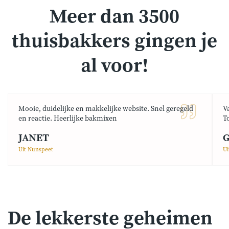
Meer dan 3500
thuisbakkers gingen je
al voor!
Mooie, duidelijke en makkelijke website. Snel geregeld
V
en reactie. Heerlijke bakmixen
T
JANET
G
Uit Nunspeet
Ui
De lekkerste geheimen