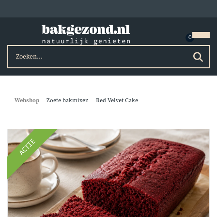
Webshop
Zoete bakmixen
Red Velvet Cake
ACTIE