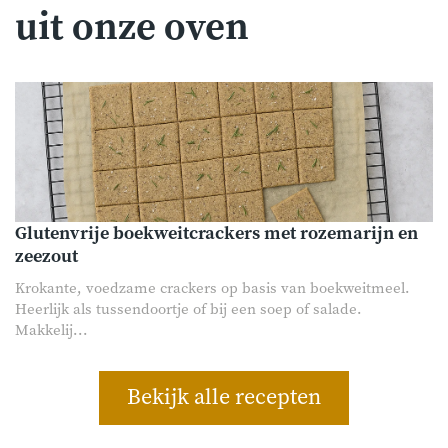
uit onze oven
Glutenvrije boekweitcrackers met rozemarijn en
zeezout
Krokante, voedzame crackers op basis van boekweitmeel.
Heerlijk als tussendoortje of bij een soep of salade.
Makkelij...
Bekijk alle recepten