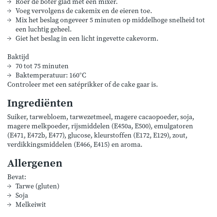
Roer de boter glad met een mixer.
Voeg vervolgens de cakemix en de eieren toe.
Mix het beslag ongeveer 5 minuten op middelhoge snelheid tot
een luchtig geheel.
Giet het beslag in een licht ingevette cakevorm.
Baktijd
70 tot 75 minuten
Baktemperatuur: 160°C
Controleer met een satéprikker of de cake gaar is.
Ingrediënten
Suiker, tarwebloem, tarwezetmeel, magere cacaopoeder, soja,
magere melkpoeder, rijsmiddelen (E450a, E500), emulgatoren
(E471, E472b, E477), glucose, kleurstoffen (E172, E129), zout,
verdikkingsmiddelen (E466, E415) en aroma.
Allergenen
Bevat:
Tarwe (gluten)
Soja
Melkeiwit