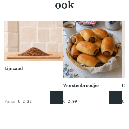
ook
Lijnzaad
Worstenbroodjes
Ca
Vanaf
€ 2,25
€ 2,99
€ 9