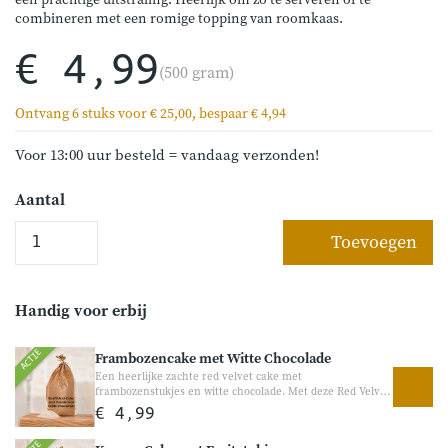
een prachtige uitstraling. Heerlijk om zo te serveren of te
combineren met een romige topping van roomkaas.
€ 4,99
(500 gram)
Ontvang 6 stuks voor € 25,00, bespaar € 4,94
Voor 13:00 uur besteld = vandaag verzonden!
Aantal
Toevoegen
Handig voor erbij
ACTIE
Frambozencake met Witte Chocolade
Een heerlijke zachte red velvet cake met
frambozenstukjes en witte chocolade. Met deze Red Velvet
Cake bakt u eenvoudig een luchtige cake met een subtiele
€ 4,99
chocoladesmaak, frisse frambozen en stukjes witte
chocolade. Een feestelijke cake die perfect is voor visite,