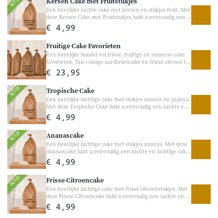
ACTIE
Kersen Cake met Fruitstukjes
verjaardagen of een gezellig bakmoment thuis.
Een heerlijke zachte cake met kersen en stukjes fruit. Met
deze Kersen Cake met Fruitstukjes bakt u eenvoudig een
luchtige cake met een heerlijke kersensmaak en zachte
€ 4,99
stukjes fruit. Perfect voor bij de koffie, visite of als
gezellige traktatie tussendoor.
Fruitige Cake Favorieten
Een heerlijke bundel vol frisse, fruitige en zomerse cake
favorieten. Van romige aardbeiencake en frisse citroen tot
appeltaart en bananenbrood, met deze bundel bakt u thuis
€ 23,95
eenvoudig de lekkerste zoete traktaties. Perfect voor bij de
koffie, een verjaardag of gewoon een gezellig bakmoment
ACTIE
Tropische Cake
thuis. Vol fruitige smaken en heerlijke variatie voor iedere
thuisbakker. Frisse en fruitige bakfavorieten Perfect voor
Een heerlijke luchtige cake met stukjes ananas en papaya.
gezellige bakmomenten thuis
Met deze Tropische Cake bakt u eenvoudig een zachte en
luchtige cake met een verrassend tropische smaak. De
€ 4,99
combinatie van ananas, papaya en een vleugje
passievrucht/perzik zorgt voor een zomers genietmoment
ACTIE
Ananascake
bij iedere plak.
Een heerlijke luchtige cake met stukjes ananas. Met deze
Ananascake bakt u eenvoudig een zachte en luchtige cake
met een frisse, zoete ananassmaak. Heerlijk bij koffie of
€ 4,99
thee en perfect voor een zomers genietmoment.
ACTIE
Frisse Citroencake
Een heerlijke luchtige cake met frisse citroenstukjes. Met
deze Frisse Citroencake bakt u eenvoudig een zachte en
luchtige cake met een frisse citroensmaak. Heerlijk voor
€ 4,99
liefhebbers van een frisse, zomerse cake bij koffie of thee.