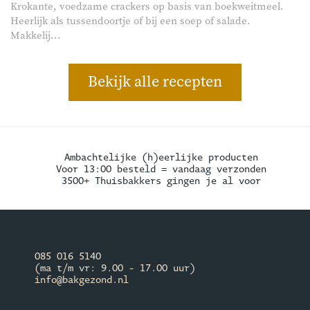
Krokante, voedzame crackers op basis van boekweitmeel.
Heerlijk als tussendoortje of bij een soep of salade.
Makkelij...
Bekijk alle recepten
Ambachtelijke (h)eerlijke producten
Voor 13:00 besteld = vandaag verzonden
3500+ Thuisbakkers gingen je al voor
085 016 5140
(ma t/m vr: 9.00 - 17.00 uur)
info@bakgezond.nl