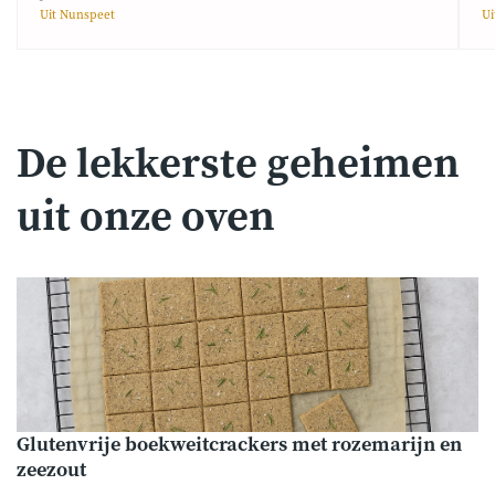
Uit Nunspeet
Ui
De lekkerste geheimen
uit onze oven
Glutenvrije boekweitcrackers met rozemarijn en
zeezout