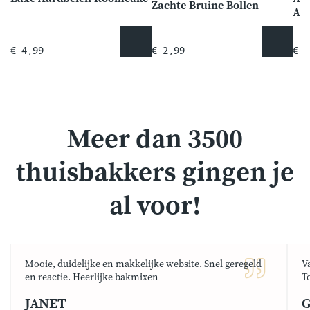
Zachte Bruine Bollen
Ab
€ 4,99
€ 2,99
€ 5
Meer dan 3500
thuisbakkers gingen je
al voor!
Mooie, duidelijke en makkelijke website. Snel geregeld
V
en reactie. Heerlijke bakmixen
T
JANET
G