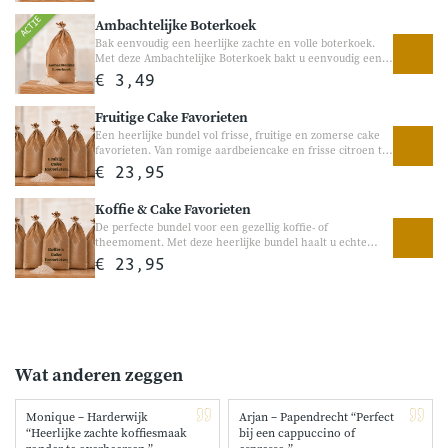
heerlijk bij de koffie of als gezellige traktatie tussendoor.
ACTIE
Ambachtelijke Boterkoek
Bak eenvoudig een heerlijke zachte en volle boterkoek.
Met deze Ambachtelijke Boterkoek bakt u eenvoudig een
heerlijke klassieke boterkoek met een rijke botersmaak en
€ 3,49
zachte structuur. Perfect voor bij de koffie, visite of als
gezellige traktatie tussendoor.
Fruitige Cake Favorieten
Een heerlijke bundel vol frisse, fruitige en zomerse cake
favorieten. Van romige aardbeiencake en frisse citroen tot
appeltaart en bananenbrood, met deze bundel bakt u thuis
€ 23,95
eenvoudig de lekkerste zoete traktaties. Perfect voor bij de
koffie, een verjaardag of gewoon een gezellig bakmoment
Koffie & Cake Favorieten
thuis. Vol fruitige smaken en heerlijke variatie voor iedere
thuisbakker. Frisse en fruitige bakfavorieten Perfect voor
De perfecte bundel voor een gezellig koffie- of
gezellige bakmomenten thuis
theemoment. Met deze heerlijke bundel haalt u echte
Hollandse bakfavorieten in huis. Van ambachtelijke cake
€ 23,95
en boterkoek tot stroopwafel en kruidkoek — heerlijk voor
visite, verjaardagen of gewoon een gezellig genietmoment
thuis. Een warme en smaakvolle bundel vol vertrouwde
smaken. Perfect voor koffie en thee momenten Vol
heerlijke Hollandse bakfavorieten
Wat anderen zeggen
Monique – Harderwijk
Arjan – Papendrecht “Perfect
“Heerlijke zachte koffiesmaak
bij een cappuccino of