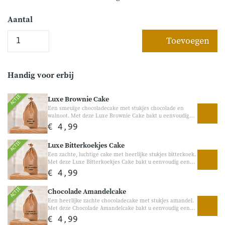
Aantal
Toevoegen
Handig voor erbij
ACTIE
Luxe Brownie Cake
Een smeuïge chocoladecake met stukjes chocolade en
walnoot. Met deze Luxe Brownie Cake bakt u eenvoudig
een volle, rijke chocoladecake met echte chocoladestukjes,
€ 4,99
amandel en walnoot. Perfect voor chocoladeliefhebbers en
heerlijk bij de koffie, als dessert of gewoon als lekkere
ACTIE
Luxe Bitterkoekjes Cake
traktatie tussendoor.
Een zachte, luchtige cake met heerlijke stukjes bitterkoek.
Met deze Luxe Bitterkoekjes Cake bakt u eenvoudig een
heerlijke smeuïge cake met de warme smaak van echte
€ 4,99
bitterkoekjes. Perfect voor bij de koffie, visite of als
gezellige traktatie in het weekend.
ACTIE
Chocolade Amandelcake
Een heerlijke zachte chocoladecake met stukjes amandel.
Met deze Chocolade Amandelcake bakt u eenvoudig een
volle chocoladecake met een rijke smaak en heerlijke
€ 4,99
stukjes amandel. Perfect voor chocoladeliefhebbers en