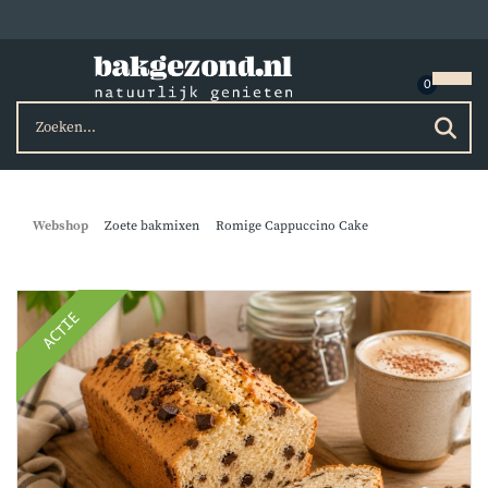
Webshop
Zoete bakmixen
Romige Cappuccino Cake
ACTIE