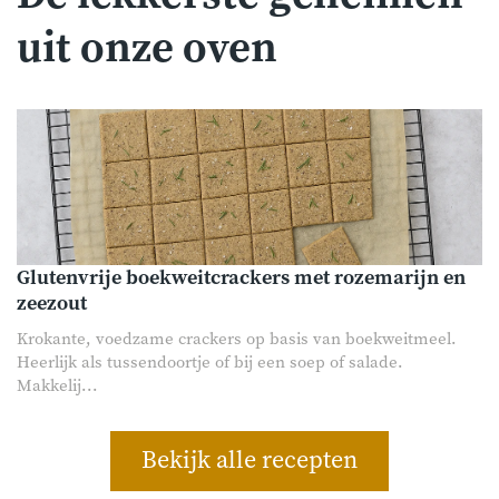
uit onze oven
Glutenvrije boekweitcrackers met rozemarijn en
zeezout
Krokante, voedzame crackers op basis van boekweitmeel.
Heerlijk als tussendoortje of bij een soep of salade.
Makkelij...
Bekijk alle recepten