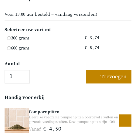
Voor 13:00 uur besteld = vandaag verzonden!
Selecteer uw variant
300 gram
€ 3,74
600 gram
€ 6,74
Aantal
Toevoegen
Handig voor erbij
Pompoenpitten
Heerlijke voedzame pompoenpitten boordevol eiwitten en
gezonde voedingsstoffen. Deze pompoenpitten zijn 100%
natuurlijk en heerlijk als toevoeging aan yoghurt, salades,
Vanaf
€ 4,50
brood of bakrecepten. Dankzij hun volle, nootachtige
smaak en knapperige bite zijn ze een populaire keuze voor