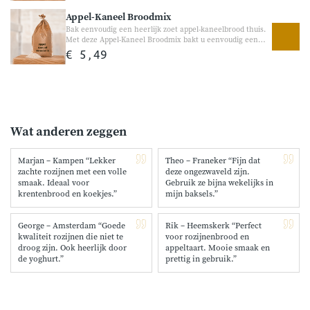
vleugje kaneel. Heerlijk voor bij het ontbijt, de lunch of
Appel-Kaneel Broodmix
gewoon als smaakvol tussendoortje. Geschikt voor zowel
de broodbakmachine als handmatig bakken.
Bak eenvoudig een heerlijk zoet appel-kaneelbrood thuis.
Met deze Appel-Kaneel Broodmix bakt u eenvoudig een
zacht en luchtig brood met appelstukjes, rozijnen en een
€ 5,49
warme kaneelsmaak. Heerlijk voor bij het ontbijt, de
brunch of gewoon als lekkere traktatie tussendoor.
Geschikt voor zowel de broodbakmachine als handmatig
bakken.
Wat anderen zeggen
Marjan – Kampen “Lekker
Theo – Franeker “Fijn dat
zachte rozijnen met een volle
deze ongezwaveld zijn.
smaak. Ideaal voor
Gebruik ze bijna wekelijks in
krentenbrood en koekjes.”
mijn baksels.”
George – Amsterdam “Goede
Rik – Heemskerk “Perfect
kwaliteit rozijnen die niet te
voor rozijnenbrood en
droog zijn. Ook heerlijk door
appeltaart. Mooie smaak en
de yoghurt.”
prettig in gebruik.”