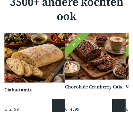
3500+ andere kochten
ook
ACTIE
Chocolade Cranberry Cake
Vel
Ciabattamix
€ 2,99
€ 4,99
€ 3