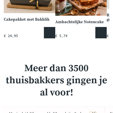
Rij
Cakepakket met Bakblik
Ø20
Ambachtelijke Notencake
dee
€ 24,95
€ 5,74
€ 1
Meer dan 3500
thuisbakkers gingen je
al voor!