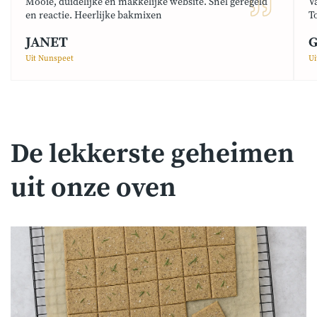
Mooie, duidelijke en makkelijke website. Snel geregeld
V
en reactie. Heerlijke bakmixen
T
JANET
G
Uit Nunspeet
Ui
De lekkerste geheimen
uit onze oven