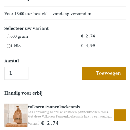
Voor 13:00 uur besteld = vandaag verzonden!
Selecteer uw variant
500 gram
€ 2,74
1 kilo
€ 4,99
Aantal
Toevoegen
Handig voor erbij
Volkoren Pannenkoekenmix
Bak eenvoudig heerlijke volkoren pannenkoeken thuis.
Met deze Volkoren Pannenkoekenmix bakt u eenvoudig
luchtige pannenkoeken met een volle en ambachtelijke
Vanaf
€ 2,74
smaak. De combinatie van volkoren granen, boekweitmeel
en zemelen zorgt voor extra karakter en een stevige bite.