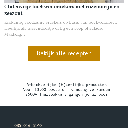
Glutenvrije boekweitcrackers met rozemarijn en
zeezout
Krokante, voedzame crackers op basis van boekweitmeel.
Heerlijk als tussendoortje of bij een soep of salade.
Makkelij...
Bekijk alle recepten
Ambachtelijke (h)eerlijke producten
Voor 13:00 besteld = vandaag verzonden
3500+ Thuisbakkers gingen je al voor
085 016 5140