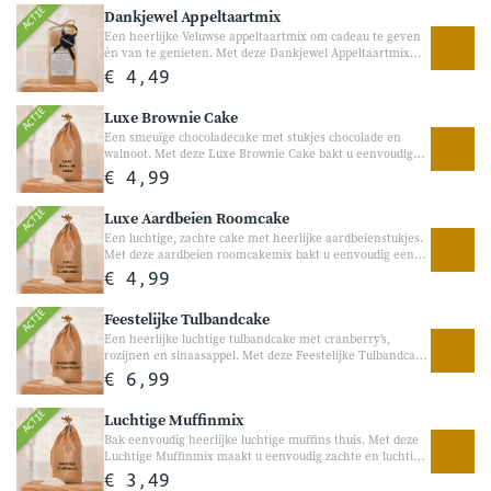
ACTIE
Dankjewel Appeltaartmix
Een heerlijke Veluwse appeltaartmix om cadeau te geven
én van te genieten. Met deze Dankjewel Appeltaartmix
geeft u een origineel en smakelijk cadeau. De
€ 4,49
ambachtelijke appeltaartmix met havervlokken en kaneel
zorgt voor een heerlijke rijke smaak en maakt van ieder
ACTIE
Luxe Brownie Cake
bakmoment iets gezelligs. Perfect als bedankje voor
familie, vrienden, collega’s, juf of meester.
Een smeuïge chocoladecake met stukjes chocolade en
walnoot. Met deze Luxe Brownie Cake bakt u eenvoudig
een volle, rijke chocoladecake met echte chocoladestukjes,
€ 4,99
amandel en walnoot. Perfect voor chocoladeliefhebbers en
heerlijk bij de koffie, als dessert of gewoon als lekkere
ACTIE
Luxe Aardbeien Roomcake
traktatie tussendoor.
Een luchtige, zachte cake met heerlijke aardbeienstukjes.
Met deze aardbeien roomcakemix bakt u eenvoudig een
heerlijke cake met een romige structuur en een zachte
€ 4,99
aardbeiensmaak. Perfect voor bij de koffie, een verjaardag
of gewoon als gezellige traktatie tussendoor.
ACTIE
Feestelijke Tulbandcake
Een heerlijke luchtige tulbandcake met cranberry’s,
rozijnen en sinaasappel. Met deze Feestelijke Tulbandcake
bakt u eenvoudig een rijke en luchtige cake gevuld met
€ 6,99
heerlijk fruit en een zachte vanillesmaak. Perfect voor
feestdagen, visite of een gezellig koffiemoment.
ACTIE
Luchtige Muffinmix
Bak eenvoudig heerlijke luchtige muffins thuis. Met deze
Luchtige Muffinmix maakt u eenvoudig zachte en luchtige
muffins die perfect zijn voor bij de koffie, een verjaardag
€ 3,49
of als lekkere traktatie tussendoor. Voeg eenvoudig uw