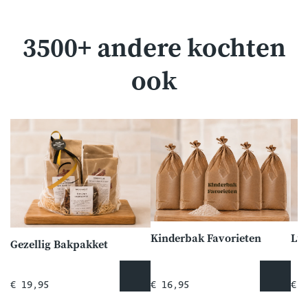
3500+ andere kochten
ook
Kinderbak Favorieten
Lu
Gezellig Bakpakket
€ 19,95
€ 16,95
€ 2