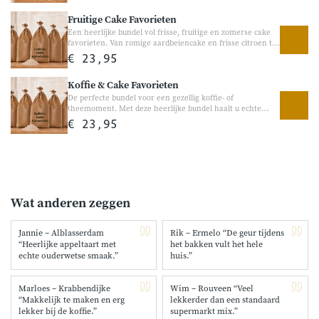
favoriete ingrediënten toe, zoals chocolade, appel of jam,
Fruitige Cake Favorieten
voor uw eigen variatie.
Een heerlijke bundel vol frisse, fruitige en zomerse cake
favorieten. Van romige aardbeiencake en frisse citroen tot
appeltaart en bananenbrood, met deze bundel bakt u thuis
€ 23,95
eenvoudig de lekkerste zoete traktaties. Perfect voor bij de
koffie, een verjaardag of gewoon een gezellig bakmoment
Koffie & Cake Favorieten
thuis. Vol fruitige smaken en heerlijke variatie voor iedere
thuisbakker. Frisse en fruitige bakfavorieten Perfect voor
De perfecte bundel voor een gezellig koffie- of
gezellige bakmomenten thuis
theemoment. Met deze heerlijke bundel haalt u echte
Hollandse bakfavorieten in huis. Van ambachtelijke cake
€ 23,95
en boterkoek tot stroopwafel en kruidkoek — heerlijk voor
visite, verjaardagen of gewoon een gezellig genietmoment
thuis. Een warme en smaakvolle bundel vol vertrouwde
smaken. Perfect voor koffie en thee momenten Vol
heerlijke Hollandse bakfavorieten
Wat anderen zeggen
Jannie – Alblasserdam
Rik – Ermelo “De geur tijdens
“Heerlijke appeltaart met
het bakken vult het hele
echte ouderwetse smaak.”
huis.”
Marloes – Krabbendijke
Wim – Rouveen “Veel
“Makkelijk te maken en erg
lekkerder dan een standaard
lekker bij de koffie.”
supermarkt mix.”