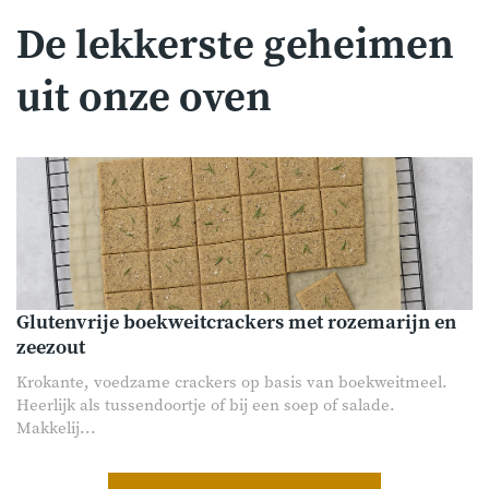
De lekkerste geheimen
uit onze oven
Glutenvrije boekweitcrackers met rozemarijn en
zeezout
Krokante, voedzame crackers op basis van boekweitmeel.
Heerlijk als tussendoortje of bij een soep of salade.
Makkelij...