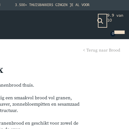
N
3.500+ THUISBAKKERS GINGEN JE AL VOOR
9.9 van
10
< Terug naar Brood
x
anenbrood thuis.
ig een smaakvol brood vol granen,
 haver, zonnebloempitten en sesamzaad
tructuur.
granenbrood en geschikt voor zowel de