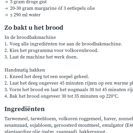
5 gram droge gist
20-30 gram margarine óf 3 eetlepels olie
± 290 ml water
Zo bakt u het brood
In de broodbakmachine
1. Voeg alle ingrediënten toe aan de broodbakmachine.
2. Kies het programma voor volkorenbrood.
3. Laat de machine het werk doen.
Handmatig bakken
1. Kneed het deeg tot een soepel geheel.
2. Laat het deeg ongeveer 45 minuten rijzen op een warme p
3. Vorm het brood en laat het nogmaals 30 tot 45 minuten rij
4. Bak het brood ongeveer 30 tot 35 minuten op 220°C.
Ingrediënten
Tarwemeel, tarwebloem, volkoren roggemeel, haver, zonne
sesamzaad, sojabloem, geroosterd moutmeel, emulgator (E48
plantaardige olie (palm, raapzaad), bakkerszout.