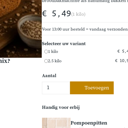
broodbakmachine als handmatig bakken i
€ 5,49
(1 kilo)
Voor 13:00 uur besteld = vandaag verzonden
Selecteer uw variant
1 kilo
€ 5,
mix?
2.5 kilo
€ 10,
Aantal
Toevoegen
Handig voor erbij
Pompoenpitten