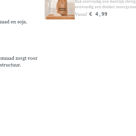
Bak eenvoudig een heerlijk stevi
eenvoudig een donker meergranenb
combinatie van granen, havervlok
Vanaf
€ 4,99
ambachtelijk brood dat perfect pa
zaad en soja.
zowel de broodbakmachine als h
amzaad zorgt voor
structuur.