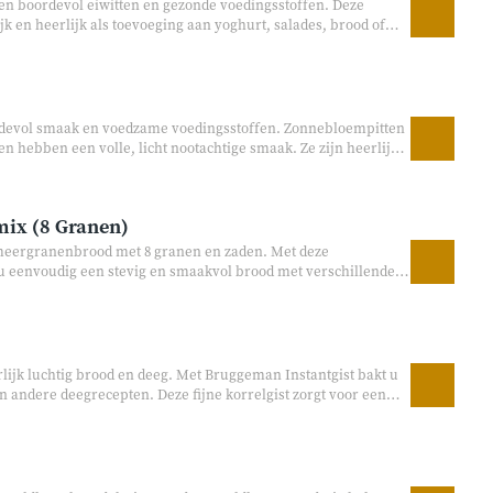
n boordevol eiwitten en gezonde voedingsstoffen. Deze
k en heerlijk als toevoeging aan yoghurt, salades, brood of
ootachtige smaak en knapperige bite zijn ze een populaire
n en bakken.
devol smaak en voedzame voedingsstoffen. Zonnebloempitten
n hebben een volle, licht nootachtige smaak. Ze zijn heerlijk
krecepten of gewoon als voedzaam tussendoortje.
ix (8 Granen)
 meergranenbrood met 8 granen en zaden. Met deze
 eenvoudig een stevig en smaakvol brood met verschillende
tten. De mix bevat geen toegevoegde suiker en is
voegingen. Perfect voor liefhebbers van ambachtelijk en
owel de broodbakmachine als handmatig bakken.
lijk luchtig brood en deeg. Met Bruggeman Instantgist bakt u
en andere deegrecepten. Deze fijne korrelgist zorgt voor een
twikkelen van een volle, ambachtelijke smaak. Ideaal voor zowel
ig bakken.