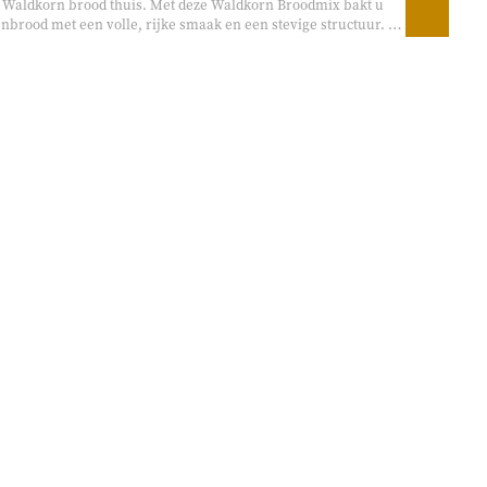
g Waldkorn brood thuis. Met deze Waldkorn Broodmix bakt u
rood met een volle, rijke smaak en een stevige structuur. De
ken, lijnzaad en zonnebloempitten zorgt voor een heerlijk
st bij ontbijt, lunch of een warme maaltijd. Geschikt voor
andmatig bakken.