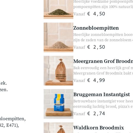
Heerlijke voedzame pompoenpitte
pompoenpitten zijn 100% natuurlij
bakrecepten. Dankzij hun volle, n
Vanaf
€ 4,50
keuze voor zowel ontbijt als koke
Zonnebloempitten
Heerlijke zonnebloempitten boor
zijn de zaden van de zonnebloem e
in yoghurt, salades, brood en ba
Vanaf
€ 2,50
Meergranen Grof Broodm
Bak eenvoudig een heerlijk grof
Meergranen Grof Broodmix bakt u
granen, lijnzaad en zonnebloempi
Vanaf
€ 4,99
lek.
samengesteld zonder onnodige toe
zen.
voedzaam brood. Geschikt voor z
Bruggeman Instantgist
Betrouwbare instantgist voor heer
eenvoudig luchtig brood, pizza’s 
goede rijzing en helpt bij het on
Vanaf
€ 2,74
de broodbakmachine als handmat
bloempitten,
2, E471),
Waldkorn Broodmix