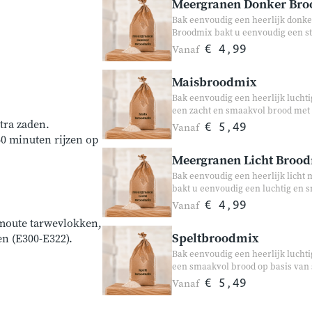
Meergranen Donker Br
Bak eenvoudig een heerlijk donk
Broodmix bakt u eenvoudig een st
De mix bevat geen toegevoegde su
Vanaf
€ 4,99
Perfect voor liefhebbers van amb
handmatig bakken.
Maisbroodmix
Bak eenvoudig een heerlijk lucht
een zacht en smaakvol brood met
tra zaden.
en zonnebloempitten krijgt het bro
Vanaf
€ 5,49
lunch of bij een kom soep. Gesch
60 minuten rijzen op
Meergranen Licht Broo
Bak eenvoudig een heerlijk lich
bakt u eenvoudig een luchtig en
bevat geen geraffineerde toevoeg
Vanaf
€ 4,99
broodresultaat. Geschikt voor z
moute tarwevlokken,
Speltbroodmix
en (E300-E322).
Bak eenvoudig een heerlijk lucht
een smaakvol brood op basis van sp
nootachtige smaak. Perfect voor da
Vanaf
€ 5,49
zowel de broodbakmachine als h