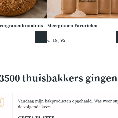
Meergranenbroodmix
Meergranen Favorieten
€ 18,95
3500 thuisbakkers gingen j
n
Vandaag mijn bakproducten opgehaald. Was weer sup
de volgende keer.