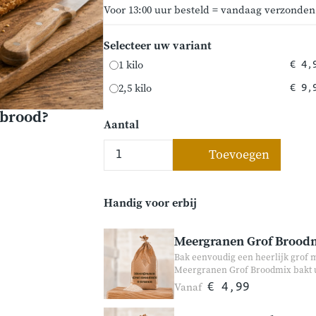
Voor 13:00 uur besteld = vandaag verzonden
Selecteer uw variant
1 kilo
€ 4,
2,5 kilo
€ 9,
nbrood?
Aantal
Toevoegen
Handig voor erbij
Meergranen Grof Broodm
Bak eenvoudig een heerlijk grof
Meergranen Grof Broodmix bakt u
granen, lijnzaad en zonnebloempi
Vanaf
€ 4,99
samengesteld zonder onnodige toe
voedzaam brood. Geschikt voor z