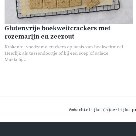
Glutenvrije boekweitcrackers met
rozemarijn en zeezout
Krokante, voedzame crackers op basis van boekweitmeel.
Heerlijk als tussendoortje of bij een soep of salade.
Makkelij...
Ambachtelijke (h)eerlijke p