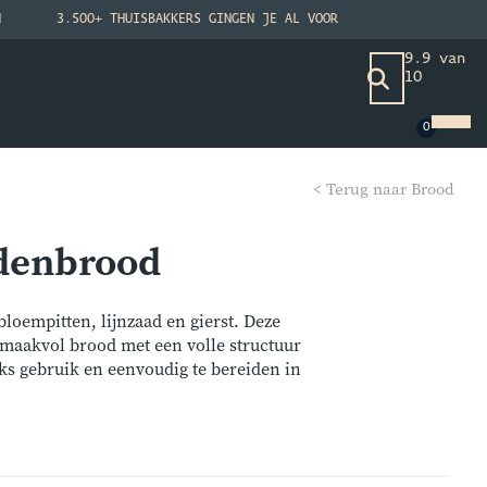
N
3.500+ THUISBAKKERS GINGEN JE AL VOOR
9.9 van
10
< Terug naar Brood
denbrood
loempitten, lijnzaad en gierst. Deze
smaakvol brood met een volle structuur
jks gebruik en eenvoudig te bereiden in