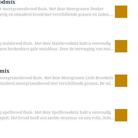
oodmix
er meergranenbrood thuis. Met deze Meergranen Donker
evig en smaakvol brood met verschillende granen en zaden.
iker en is samengesteld zonder onnodige toevoegingen.
achtelijk brood. Geschikt voor zowel de broodbakmachine als
ig maisbrood thuis. Met deze Maisbroodmix bakt u eenvoudig
 een herkenbare gele maiskleur. Door de toevoeging van mais
od een volle smaak en een heerlijke bite. Perfect voor ontbijt,
ikt voor zowel de broodbakmachine als handmatig bakken.
dmix
t meergranenbrood thuis. Met deze Meergranen Licht Broodmix
 smaakvol meergranenbrood met verschillende granen. De mix
ingen en is samengesteld voor een puur en ambachtelijk
owel de broodbakmachine als handmatig bakken.
ig speltbrood thuis. Met deze Speltbroodmix bakt u eenvoudig
elt. Het brood heeft een zachte structuur en een volle, licht
gelijks gebruik bij ontbijt, lunch of brunch. Geschikt voor
andmatig bakken.