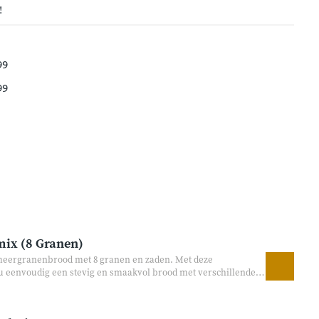
!
99
99
ix (8 Granen)
 meergranenbrood met 8 granen en zaden. Met deze
 eenvoudig een stevig en smaakvol brood met verschillende
tten. De mix bevat geen toegevoegde suiker en is
voegingen. Perfect voor liefhebbers van ambachtelijk en
owel de broodbakmachine als handmatig bakken.