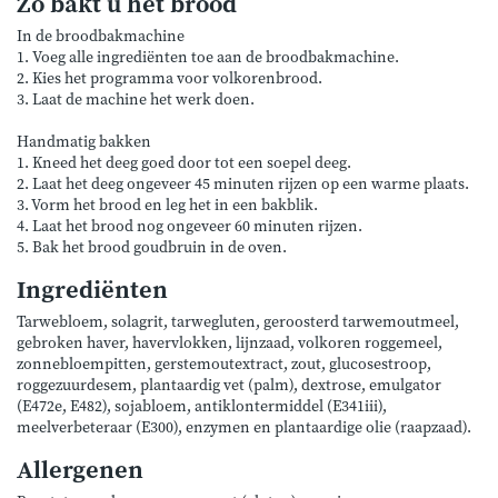
Zo bakt u het brood
In de broodbakmachine
1. Voeg alle ingrediënten toe aan de broodbakmachine.
2. Kies het programma voor volkorenbrood.
3. Laat de machine het werk doen.
Handmatig bakken
1. Kneed het deeg goed door tot een soepel deeg.
2. Laat het deeg ongeveer 45 minuten rijzen op een warme plaats.
3. Vorm het brood en leg het in een bakblik.
4. Laat het brood nog ongeveer 60 minuten rijzen.
5. Bak het brood goudbruin in de oven.
Ingrediënten
Tarwebloem, solagrit, tarwegluten, geroosterd tarwemoutmeel,
gebroken haver, havervlokken, lijnzaad, volkoren roggemeel,
zonnebloempitten, gerstemoutextract, zout, glucosestroop,
roggezuurdesem, plantaardig vet (palm), dextrose, emulgator
(E472e, E482), sojabloem, antiklontermiddel (E341iii),
meelverbeteraar (E300), enzymen en plantaardige olie (raapzaad).
Allergenen