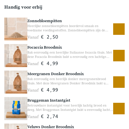
Handig voor erbij
Zonnebloempitten
Heerlijke zonnebloempitten boordevol smaak en
voedzame voedingsstoffen. Zonnebloempitten zijn de
zaden van de zonnebloem en hebben een volle, licht
Vanaf
€ 2,50
nootachtige smaak. Ze zijn heerlijk in yoghurt, salades,
brood en bakrecepten of gewoon als voedzaam
Focaccia Broodmix
tussendoortje.
Bak eenvoudig een heerlijke Italiaanse focaccia thuis. Met
deze Focaccia Broodmix bakt u eenvoudig een luchtige
Italiaanse focaccia met een zachte structuur en heerlijke
Vanaf
€ 4,99
kruiden. Voeg zelf uw favoriete toppings toe, zoals olijven,
tomaat, rozemarijn of kaas, en maak iedere focaccia
Meergranen Donker Broodmix
helemaal naar eigen smaak. Perfect als borrelhapje,
bijgerecht, lunch of bij een kom soep.
Bak eenvoudig een heerlijk donker meergranenbrood
thuis. Met deze Meergranen Donker Broodmix bakt u
eenvoudig een stevig en smaakvol brood met
Vanaf
€ 4,99
verschillende granen en zaden. De mix bevat geen
toegevoegde suiker en is samengesteld zonder onnodige
Bruggeman Instantgist
toevoegingen. Perfect voor liefhebbers van ambachtelijk
brood. Geschikt voor zowel de broodbakmachine als
Betrouwbare instantgist voor heerlijk luchtig brood en
handmatig bakken.
deeg. Met Bruggeman Instantgist bakt u eenvoudig luchtig
brood, pizza’s en andere deegrecepten. Deze fijne
Vanaf
€ 2,74
korrelgist zorgt voor een goede rijzing en helpt bij het
ontwikkelen van een volle, ambachtelijke smaak. Ideaal
Veluws Donker Broodmix
voor zowel de broodbakmachine als handmatig bakken.