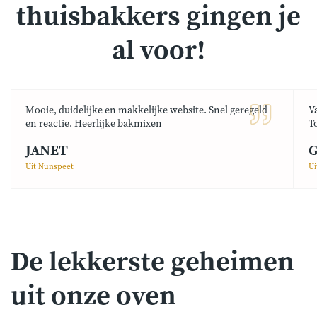
thuisbakkers gingen je
al voor!
Mooie, duidelijke en makkelijke website. Snel geregeld
V
en reactie. Heerlijke bakmixen
T
JANET
G
Uit Nunspeet
Ui
De lekkerste geheimen
uit onze oven