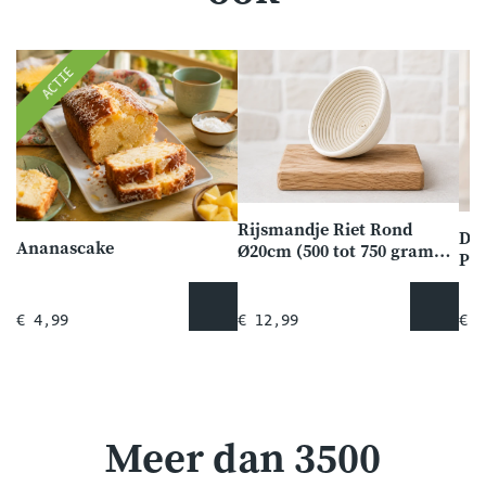
ACTIE
Rijsmandje Riet Rond
Da
Ananascake
Ø20cm (500 tot 750 gram
Pa
deeg)
€ 4,99
€ 12,99
€ 5
Meer dan 3500