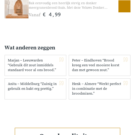
Bak eenvoudig een heerlijk stevig en donker
meergranenbrood thuis. Met deze Veluws Donker
Broodmix bakt u eenvoudig een rijk gevuld brood met
Vanaf
€ 4,99
granen, pitten, zaden en walnoten. De combinatie van
rogge, mout, rozemarijn en verschillende zaden zorgt voor
een volle en ambachtelijke smaak. Perfect voor
liefhebbers van stevig donker brood. Geschikt voor zowel
de broodbakmachine als handmatig bakken.
Wat anderen zeggen
Marjan – Leeuwarden
Peter – Eindhoven “Brood
“Gebruik dit zout inmiddels
kreeg een veel mooiere korst
standaard voor al ons brood.”
dan met gewoon zout.”
Anita – Middelburg “Zuinig in
Henk – Almere “Werkt perfect
gebruik en bakt erg prettig.”
in combinatie met de
broodmixen.”