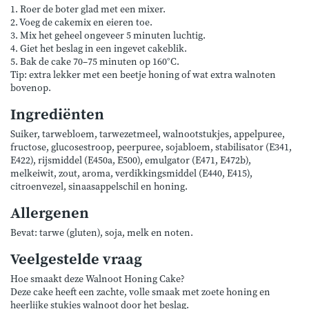
1. Roer de boter glad met een mixer.
2. Voeg de cakemix en eieren toe.
3. Mix het geheel ongeveer 5 minuten luchtig.
4. Giet het beslag in een ingevet cakeblik.
5. Bak de cake 70–75 minuten op 160°C.
Tip: extra lekker met een beetje honing of wat extra walnoten
bovenop.
Ingrediënten
Suiker, tarwebloem, tarwezetmeel, walnootstukjes, appelpuree,
fructose, glucosestroop, peerpuree, sojabloem, stabilisator (E341,
E422), rijsmiddel (E450a, E500), emulgator (E471, E472b),
melkeiwit, zout, aroma, verdikkingsmiddel (E440, E415),
citroenvezel, sinaasappelschil en honing.
Allergenen
Bevat: tarwe (gluten), soja, melk en noten.
Veelgestelde vraag
Hoe smaakt deze Walnoot Honing Cake?
Deze cake heeft een zachte, volle smaak met zoete honing en
heerlijke stukjes walnoot door het beslag.