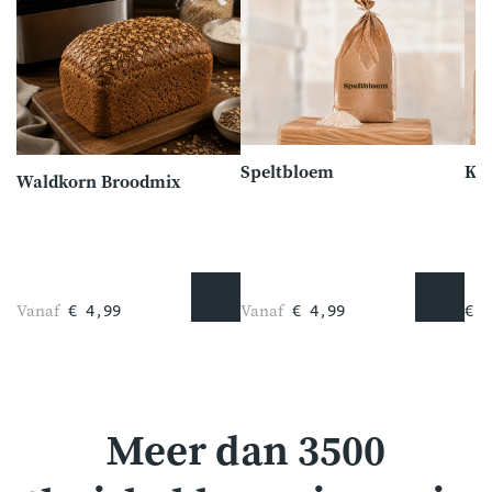
Speltbloem
Kof
Waldkorn Broodmix
Vanaf
Vanaf
€ 4,99
€ 4,99
€ 2
Meer dan 3500