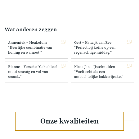
visite, verjaardagen of gewoon een gezellig genietmoment
thuis. Een warme en smaakvolle bundel vol vertrouwde
smaken. Perfect voor koffie en thee momenten Vol
heerlijke Hollandse bakfavorieten
Wat anderen zeggen
Annemiek – Heukelum
Gert – Katwijk aan Zee
“Heerlijke combinatie van
“Perfect bij koffie op een
honing en walnoot.”
regenachtige middag.”
Rianne – Yerseke “Cake bleef
Klaas-Jan – IJsselmuiden
mooi smeuïg en vol van
“Voelt echt als een
smaak.”
ambachtelijke bakkerijcake.”
Onze kwaliteiten