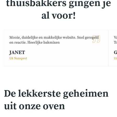
thuisbakkers gingen je
al voor!
Mooie, duidelijke en makkelijke website. Snel geregeld
V
en reactie. Heerlijke bakmixen
T
JANET
G
Uit Nunspeet
Ui
De lekkerste geheimen
uit onze oven