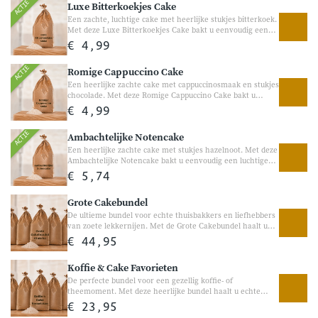
ACTIE
Luxe Bitterkoekjes Cake
genieten. Leuk om cadeau te geven, maar ook heerlijk om
zelf van te genieten.
Een zachte, luchtige cake met heerlijke stukjes bitterkoek.
Met deze Luxe Bitterkoekjes Cake bakt u eenvoudig een
heerlijke smeuïge cake met de warme smaak van echte
€ 4,99
bitterkoekjes. Perfect voor bij de koffie, visite of als
gezellige traktatie in het weekend.
ACTIE
Romige Cappuccino Cake
Een heerlijke zachte cake met cappuccinosmaak en stukjes
chocolade. Met deze Romige Cappuccino Cake bakt u
eenvoudig een luchtige cake met een volle koffiesmaak en
€ 4,99
heerlijke chocoladestukjes. Perfect voor bij de koffie, visite
of als gezellige traktatie tussendoor.
ACTIE
Ambachtelijke Notencake
Een heerlijke zachte cake met stukjes hazelnoot. Met deze
Ambachtelijke Notencake bakt u eenvoudig een luchtige
cake met een volle smaak en heerlijke stukjes hazelnoot.
€ 5,74
Perfect voor bij de koffie, een gezellige brunch of als
smaakvolle traktatie tussendoor.
Grote Cakebundel
De ultieme bundel voor echte thuisbakkers en liefhebbers
van zoete lekkernijen. Met de Grote Cakebundel haalt u
direct tien heerlijke cakemixen van Bakgezond in huis.
€ 44,95
Van luchtige klassiekers en romige smaken tot chocolade,
fruit en echte Hollandse favorieten, volop variatie voor
Koffie & Cake Favorieten
gezellige bakmomenten thuis. Perfect om verschillende
smaken uit te proberen, altijd iets lekkers in huis te
De perfecte bundel voor een gezellig koffie- of
hebben of samen gezellig te bakken. 10 heerlijke
theemoment. Met deze heerlijke bundel haalt u echte
cakemixen in één bundel Vol variatie voor iedere
Hollandse bakfavorieten in huis. Van ambachtelijke cake
€ 23,95
thuisbakker
en boterkoek tot stroopwafel en kruidkoek — heerlijk voor