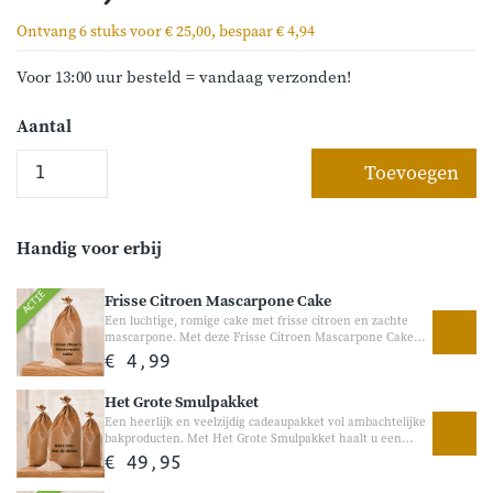
Ontvang 6 stuks voor € 25,00, bespaar € 4,94
Voor 13:00 uur besteld = vandaag verzonden!
Aantal
Toevoegen
Handig voor erbij
ACTIE
Frisse Citroen Mascarpone Cake
Een luchtige, romige cake met frisse citroen en zachte
mascarpone. Met deze Frisse Citroen Mascarpone Cake
bakt u eenvoudig een heerlijke zachte cake met een frisse
€ 4,99
citroensmaak en romige tonen van mascarpone. Perfect
voor bij de koffie, een gezellige brunch of als frisse
Het Grote Smulpakket
traktatie tussendoor.
Een heerlijk en veelzijdig cadeaupakket vol ambachtelijke
bakproducten. Met Het Grote Smulpakket haalt u een
heerlijke mix van broodmixen, pannenkoekenmixen,
€ 49,95
bakproducten en lekkernijen in huis. Perfect voor
iedereen die houdt van bakken, proeven en gezellig