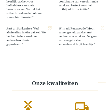
heerlijk pakket voor
combinatie van verschillende
liefhebbers van zoete
smaken. Perfect voor het
broodsoorten. Vooral het
ontbijt of bij de koffie."
suikerbrood en de bolussen
waren hier favoriet."
Aart uit Spijkenisse "Veel
Wim uit Renswoude "Mooi
afwisseling in één pakket. We
samengesteld pakket met
hebben iedere week een
vertrouwde smaken. De geur
andere broodmix
van versgebakken
geprobeerd."
suikerbrood blijft heerlijk."
Onze kwaliteiten