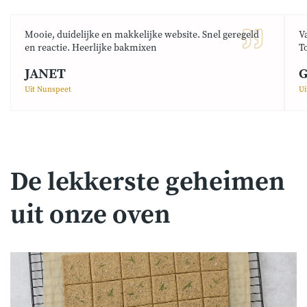
Mooie, duidelijke en makkelijke website. Snel geregeld
V
en reactie. Heerlijke bakmixen
T
JANET
G
Uit Nunspeet
Ui
De lekkerste geheimen
uit onze oven