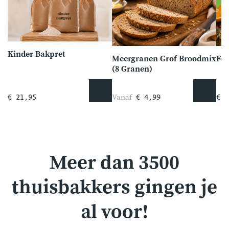
Kinder Bakpret
Meergranen Grof Broodmix
Fee
(8 Granen)
Vanaf
€ 21,95
€ 4,99
€ 6
Meer dan 3500
thuisbakkers gingen je
al voor!