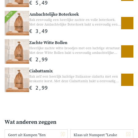
eenvoudig een luchtig en smeuïg bananenbrood met echte
€ 5,49
banaan. Perfect voor bij het ontbijt, als tussendoortje of bij
een gezellige koffiepauze.
ACTIE
Ambachtelijke Boterkoek
Bak eenvoudig een heerlijke zachte en volle boterkoek.
Met deze Ambachtelijke Boterkoek bakt u eenvoudig een
heerlijke klassieke boterkoek met een rijke botersmaak en
€ 3,49
zachte structuur. Perfect voor bij de koffie, visite of als
gezellige traktatie tussendoor.
Zachte Witte Bollen
Heerlijke zachte witte broodjes met een luchtige structuur.
Met deze Witte Bollen bakt u eenvoudig ambachtelijke
witte broodjes met een zachte binnenkant en goudbruine
€ 2,99
korst. Perfect voor ontbijt, lunch of een gezellige brunch.
Ciabattamix
Bak zelf een heerlijk luchtige Italiaanse ciabatta met een
krokante korst. Met deze Ciabattamix bakt u eenvoudig
een smaakvolle Italiaanse ciabatta met een luchtige
€ 2,99
structuur en een knapperige korst. Heerlijk bij soep, tapas,
barbecue of als luxe broodje voor lunch en diner.
Wat anderen zeggen
Geert uit Kampen "Een
Klaas uit Nunspeet "Leuke