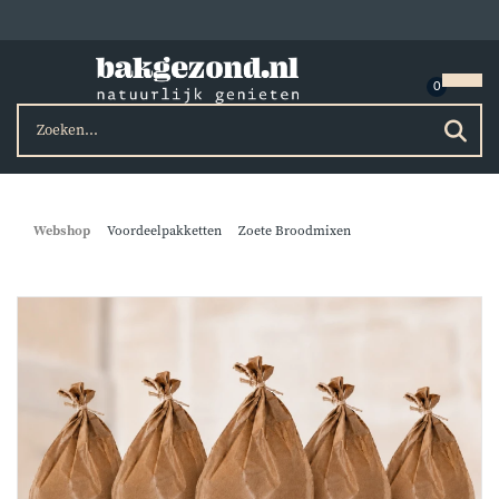
Webshop
Voordeelpakketten
Zoete Broodmixen