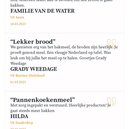
mix. Iedereen zeker aan te bevelen om zelf brood te gaan
bakken.
FAMILIE VAN DE WATER
Uit Assen
18-03-2023
“Lekker brood”
We genieten erg van het bakmeel, de broden zijn heerlijk. Je
proeft gezond meel. Een vleugje Nederland op tafel. Was
leuk om bij jullie het meel op te halen. Groetjes Grady
Weedage
GRADY WEEDAGE
Uit Bautzen (Duitsland)
01-03-2023
“Pannenkoekenmeel”
Met zorg ingepakt en verstuurd. Heerlijke producten! Je
gaat steeds meer bakken
HILDA
Uit Zunderdorp