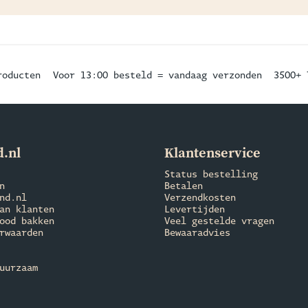
roducten
Voor 13:00 besteld = vandaag verzonden
3500+ 
.nl
Klantenservice
Status bestelling
n
Betalen
nd.nl
Verzendkosten
an klanten
Levertijden
ood bakken
Veel gestelde vragen
rwaarden
Bewaaradvies
uurzaam