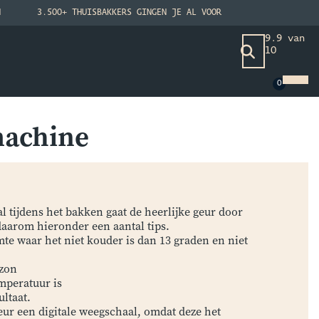
N
3.500+ THUISBAKKERS GINGEN JE AL VOOR
9.9 van
10
machine
al tijdens het bakken gaat de heerlijke geur door
daarom hieronder een aantal tips.
e waar het niet kouder is dan 13 graden en niet
 zon
mperatuur is
ultaat.
ur een digitale weegschaal, omdat deze het