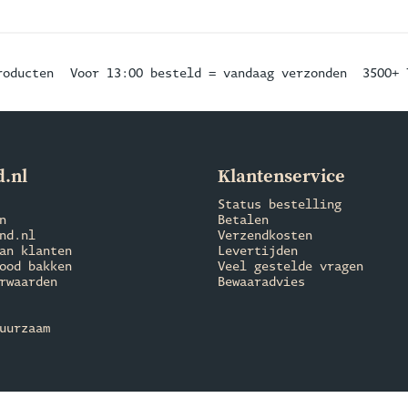
roducten
Voor 13:00 besteld = vandaag verzonden
3500+ 
.nl
Klantenservice
Status bestelling
n
Betalen
nd.nl
Verzendkosten
an klanten
Levertijden
ood bakken
Veel gestelde vragen
rwaarden
Bewaaradvies
uurzaam