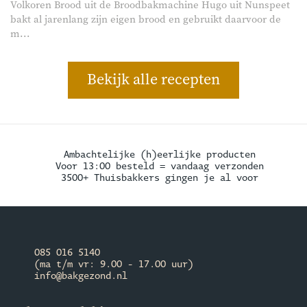
Volkoren Brood uit de Broodbakmachine Hugo uit Nunspeet
bakt al jarenlang zijn eigen brood en gebruikt daarvoor de
m...
Bekijk alle recepten
Ambachtelijke (h)eerlijke producten
Voor 13:00 besteld = vandaag verzonden
3500+ Thuisbakkers gingen je al voor
085 016 5140
(ma t/m vr: 9.00 - 17.00 uur)
info@bakgezond.nl