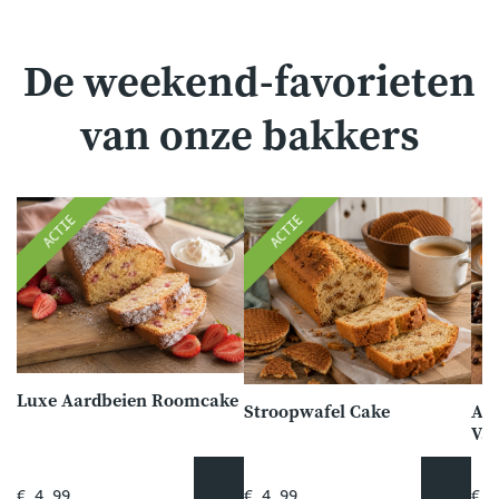
De weekend-favorieten
van onze bakkers
ACTIE
ACTIE
Luxe Aardbeien Roomcake
Stroopwafel Cake
Am
Van
€ 4,99
€ 4,99
€ 2