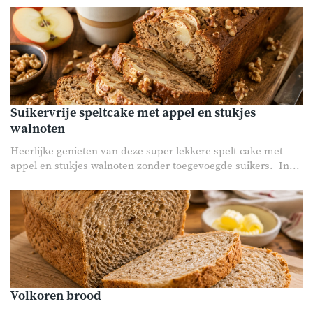
Suikervrije speltcake met appel en stukjes
walnoten
Heerlijke genieten van deze super lekkere spelt cake met
appel en stukjes walnoten zonder toegevoegde suikers. In...
Volkoren brood