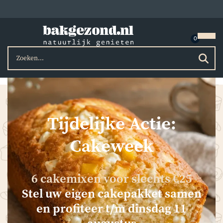
Tijdelijke Actie:
Cakeweek
6 cakemixen voor slechts €25
Stel uw eigen cakepakket samen
en profiteer t/m dinsdag 11