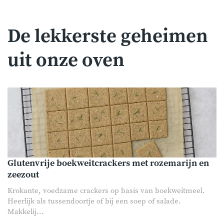
De lekkerste geheimen
uit onze oven
Glutenvrije boekweitcrackers met rozemarijn en
zeezout
Krokante, voedzame crackers op basis van boekweitmeel.
Heerlijk als tussendoortje of bij een soep of salade.
Makkelij...